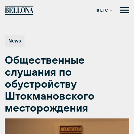
Перейти
к
ETC
содержимому
News
Общественные
слушания по
обустройству
Штокмановского
месторождения