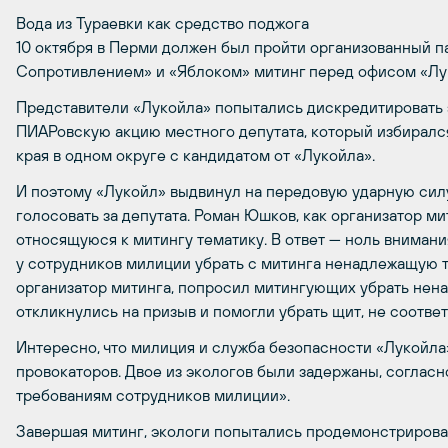
Вода из Тураевки как средство поджога
10 октября в Перми должен был пройти организованный 
Сопротивлением» и «Яблоком» митинг перед офисом «Лу
Представители «Лукойла» попытались дискредитировать э
ПИАРовскую акцию местного депутата, который избиралс
края в одном округе с кандидатом от «Лукойла».
И поэтому «Лукойл» выдвинул на передовую ударную сил
голосовать за депутата. Роман Юшков, как организатор м
относящуюся к митингу тематику. В ответ — ноль внимани
у сотрудников милиции убрать с митинга ненадлежащую т
организатор митинга, попросил митингующих убрать нена
откликнулись на призыв и помогли убрать щит, не соотве
Интересно, что милиция и служба безопасности «Лукойла»
провокаторов. Двое из экологов были задержаны, соглас
требованиям сотрудников милиции».
Завершая митинг, экологи попытались продемонстрировать