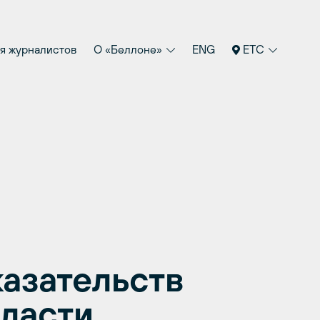
я журналистов
О «Беллоне»
ENG
ETC
азательств
власти