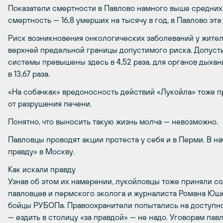
Показатели смертности в Павлово намного выше средних
смертность — 16,8 умерших на тысячу в год, в Павлово эта
Риск возникновения онкологических заболеваний у жител
верхней предельной границы допустимого риска. Допуст
системы превышены здесь в 4,52 раза, для органов дыхан
в 13,67 раза.
«На собачках» вредоносность действий «Лукойла» тоже пр
от разрушения печени.
Понятно, что выносить такую жизнь молча — невозможно.
Павловцы проводят акции протеста у себя и в Перми. В на
правду» в Москву.
Как искали правду
Узнав об этом их намерении, лукойловцы тоже приняли с
павловцев и пермского эколога и журналиста Романа Юшк
бойцы РУБОПа. Правоохранители попытались на доступном
— ездить в столицу «за правдой» — не надо. Уговорам павл