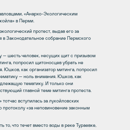
павловцами, «Анархо-Экологическим
койла» в Перми.
кологический протест, выдав его за
я в Законодательное собрание Пермского
у — шесть человек, несущих щит с призывом
итинга, попросил щитоносцев убрать не
я. Юшков, как организатор митинга, попросил
ематику — ноль внимания. Юшков, как
длежащую тематику. И только они
тствующий главной теме митинга протеста.
 тотчас вступилась за лукойловских
но протоколу «за неповиновение законным
 то, что течет вместо воды в реке Тураевке,