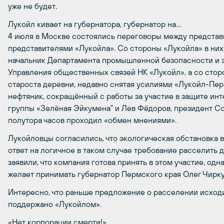
уже не будет.
Лукойл кивает на губернатора, губернатор на…
4 июля в Москве состоялись переговоры между представ
представителями «Лукойла». Со стороны «Лукойла» в них
начальник Департамента промышленной безопасности и э
Управления общественных связей НК «Лукойл», а со сто
староста деревни, недавно снятая усилиями «Лукойл-Перм
нефтяник, сокращённый с работы за участие в защите ин
группы «Зелёная Эйкумена" и Лев Фёдоров, президент С
полутора часов проходил «обмен мнениями».
Лукойловцы согласились, что экологическая обстановка в
ответ на логичное в таком случае требование расселить
заявили, что компания готова принять в этом участие, о
желает принимать губернатор Пермского края Олег Чирку
Интересно, что раньше предложение о расселении исходи
поддержано «Лукойлом».
«Нет корпорации смерти!»