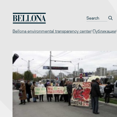
Перейти
к
содержимому
Bellona environmental transparency center
Публикации