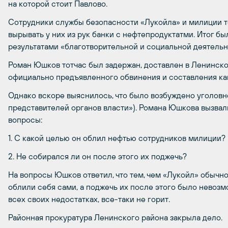
на которой стоит Павлово.
Сотрудники службы безопасности «Лукойла» и милиции т
вырывать у них из рук банки с нефтепродуктатми. Итог 
результатами «благотворительной и социальной деятельно
Роман Юшков тотчас был задержан, доставлен в Ленинское
официально предъявленного обвинения и составления ка
Однако вскоре выяснилось, что было возбуждено уголовн
представителей органов власти»). Романа Юшкова вызвал
вопросы:
1. С какой целью он облил нефтью сотрудников милиции?
2. Не собирался ли он после этого их поджечь?
На вопросы Юшков ответил, что тем, чем «Лукойл» обычн
облили себя сами, а поджечь их после этого было невозмож
всех своих недостатках, все-таки не горит.
Районная прокуратура Ленинского района закрыла дело.