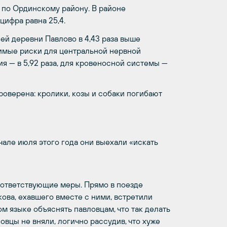
 по Ординскому району. В районе
 цифра равна 25,4.
ей деревни Павлово в 4,43 раза выше
имые риски для центральной нервной
ия — в 5,92 раза, для кровеносной системы —
оверена: кролики, козы и собаки погибают
чале июля этого года они выехали «искать
оответствующие меры. Прямо в поезде
ова, ехавшего вместе с ними, встретили
 языке объяснять павловцам, что так делать
овцы не вняли, логично рассудив, что хуже