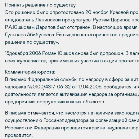
Принять решение по существу
Это решение было опротестовано 20 ноября Краевой прок
следователь Ленинской прокуратуры Рустем Дарипов пров
Р.А.Юшкова». Дарипов был отстранен. В настоящее время
Гульнара Абибулаева. Ей выдано категорическое предпис
решение по существу».
15декабря 2006 Роман Юшков снова был допрошен. В да
всех журналистов, принимавших участие в акции протеста
Комментарий юриста:
В письме Федеральной службы по надзору в сфере защит
человека №0100/4317-06-32 от 17.04.2006, сообщается, ч
деятельности является активизация надзора за организац
предприятий, сооружений и иных объектов.
В письме отмечается, что несмотря на наличие законодат
осуществлению Госсанэпиднадзора за организацией сани
Российской Федерации проводится крайне неудовлетвори
проводится.