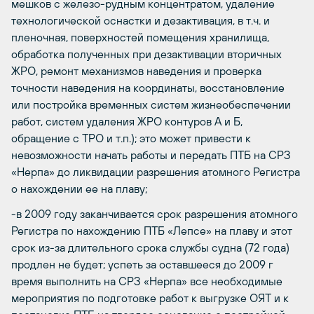
мешков с железо-рудным концентратом, удаление
технологической оснастки и дезактивация, в т.ч. и
пленочная, поверхностей помещения хранилища,
обработка полученных при дезактивации вторичных
ЖРО, ремонт механизмов наведения и проверка
точности наведения на координаты, восстановление
или постройка временных систем жизнеобеспечении
работ, систем удаления ЖРО контуров А и Б,
обращение с ТРО и т.п.); это может привести к
невозможности начать работы и передать ПТБ на СРЗ
«Нерпа» до ликвидации разрешения атомного Регистра
о нахождении ее на плаву;
-в 2009 году заканчивается срок разрешения атомного
Регистра по нахождению ПТБ «Лепсе» на плаву и этот
срок из-за длительного срока службы судна (72 года)
продлен не будет; успеть за оставшееся до 2009 г
время выполнить на СРЗ «Нерпа» все необходимые
мероприятия по подготовке работ к выгрузке ОЯТ и к