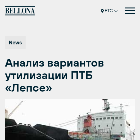
Перейти
к
ETC
содержимому
News
Анализ вариантов
утилизации ПТБ
«Лепсе»