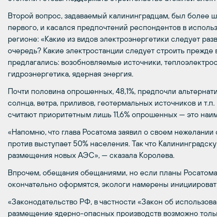
Второй вопрос, задаваемый калининградцам, был более ш
первого, и касался предпочтений респондентов в исполь
регионе: «Какие из видов электроэнергетики следует раз
очередь? Какие электростанции следует строить прежде в
предлагались: возобновляемые источники, теплоэлектрос
гидроэнергетика, ядерная энергия.
Почти половина опрошенных, 48,1%, предпочли альтерна
солнца, ветра, приливов, геотермальных источников и т.п
считают приоритетным лишь 11,6% опрошенных — это наим
«Напомню, что глава Росатома заявил о своем нежелании 
против выступает 50% населения. Так что Калининградск
размещения новых АЭС», — сказала Королева.
Впрочем, обещания обещаниями, но если планы Росатом
окончательно оформятся, экологи намерены инициирова
«Законодательство РФ, в частности «Закон об использова
размещение ядерно-опасных производств возможно тольк