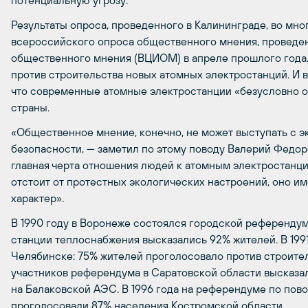
потенциальную угрозу.
Результаты опроса, проведенного в Калининграде, во мно
всероссийского опроса общественного мнения, проведе
общественного мнения (ВЦИОМ) в апреле прошлого года.
против строительства новых атомных электростанций. И 
что современные атомные электростанции «безусловно 
страны.
«Общественное мнение, конечно, не может выступать с 
безопасности, — заметил по этому поводу Валерий Федо
главная черта отношения людей к атомным электростанци
отстоит от протестных экологических настроений, оно и
характер».
В 1990 году в Воронеже состоялся городской референдум
станции теплоснабжения высказались 92% жителей. В 199
Челябинске: 75% жителей проголосовало против строите
участников референдума в Саратовской области высказал
на Балаковской АЭС. В 1996 года на референдуме по пов
проголосовали 87% населения Костромской области.