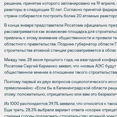
решение, принятие которого запланировано на 19 апреля,
реакторы в следующие 10 лет. Согласно принятой федера
стране собираются построить более 20 атомных реакторо
В конце января представители Росатома официально приз
рассматривается как возможная площадка для строитель
привлечь к этому внимание общественности и провели те
областного правительства. Позднее губернатор области Г
строительства атомной станции рассматривается в облас
Между тем, 28 июня прошлого года, на ежегодной конфер
Росатома Сергей Кириенко заявил, что «новые АЭС будут 
общественное мнение в отношении такого строительства
Поэтому первый из двух вопросов социологического исс
прямолинейно: «Если бы в Калининградской области реши
этому: положительно, отрицательно или вам это безразли
Из 1000 респондентов 39,1% заявили, что относятся к так
Еще треть, 28,3% выбрали вариант ответа «скорее отрица
степени готовы поддержать строительство атомной элект