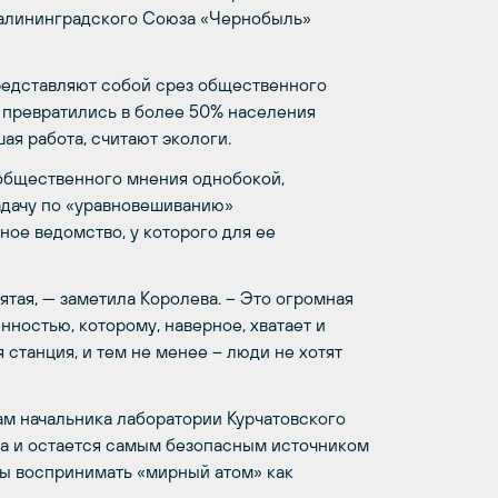
Калининградского Союза «Чернобыль»
представляют собой срез общественного
а превратились в более 50% населения
ая работа, считают экологи.
е общественного мнения однобокой,
задачу по «уравновешиванию»
ое ведомство, у которого для ее
ятая, — заметила Королева. – Это огромная
нностью, которому, наверное, хватает и
 станция, и тем не менее – люди не хотят
вам начальника лаборатории Курчатовского
ла и остается самым безопасным источником
ны воспринимать «мирный атом» как