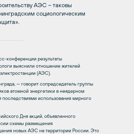
роительству АЭС – таковы
ининградским социологическим
ащита».
есс-конференции результаты
кологи выяснили отношение жителей
 электростанции (АЭС).
града, — говорит сопредседатель группы
иков атомной энергетики в неядерном
ми последствиями использования мирного
ийского Дня акций, объявленного
ссии схемы размещения
ения новых АЭС на территории России. Это