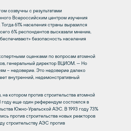
гом созвучны с результатами
нного Всероссийским центром изучения
 Тогда 61% населения страны выразился
всего 6% респондентов высказали мнение,
обеспечивают» безопасность населения
экспертными оценками по вопросам атомной
ров, генеральный директор ВЦИОМ. — Но
ям – недоверие. Это недоверие далеко
меет внутренний, недемонстративный
, на котором против строительства атомной
1 году еще один референдум состоялся в
льства Южно-Уральской АЭС. В 1993 году 73%
ись против строительства новых реакторов
оду строительству АЭС против