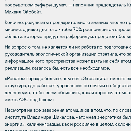
посредством референдума», — напомнил председатель 
Михаил Ойсбойт.
Конечно, результаты предварительного анализа вполне 
мнения, однако для того, чтобы 70% респондентов опрос
области, которые придут на референдум, предстоит больш
На вопрос о том, не является ли их работа по подготовк
руководитель экологической организации ответила, что 
информационного пространства может взять на себя атомн
реализации, казалось бы, есть все необходимое.
«Росатом гораздо больше, чем вся «Экозащита» вместе вз
структура, где работает управление по связям с обществе
денег и ума, чтобы всем объяснить, какая хорошая атомная
иметь АЭС под боком».
Несмотря на все заверения атомщиков в том, что, по сло
института Владимира Шикалова, «атомная энергетика бы
энергии», калининградцы, как и россияне в целом, склон