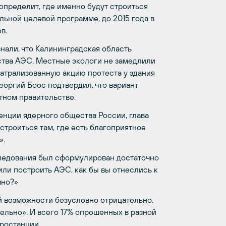
 определит, где именно будут строиться
льной целевой программе, до 2015 года в
в.
нали, что Калининградская область
ства АЭС. Местные экологи не замедлили
атрализованную акцию протеста у здания
еоргий Боос подтвердил, что вариант
тном правительстве.
енции ядерного общества России, глава
строиться там, где есть благоприятное
».
ледования был сформулирован достаточно
ли построить АЭС, как бы вы отнеслись к
чно?»
ой возможности безусловно отрицательно.
тельно». И всего 17% опрошенных в разной
ростанции.