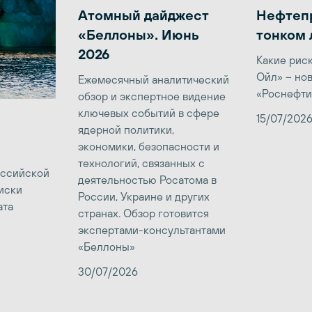
Атомный дайджест
Нефтеп
«Беллоны». Июнь
тонком 
2026
Какие рис
Ойл» – но
Ежемесячный аналитический
«Роснефти
обзор и экспертное видение
ключевых событий в сфере
15/07/202
ядерной политики,
экономики, безопасности и
технологий, связанных с
оссийской
деятельностью Росатома в
иски
России, Украине и других
ата
странах. Обзор готовится
экспертами-консультантами
«Беллоны»
30/07/2026