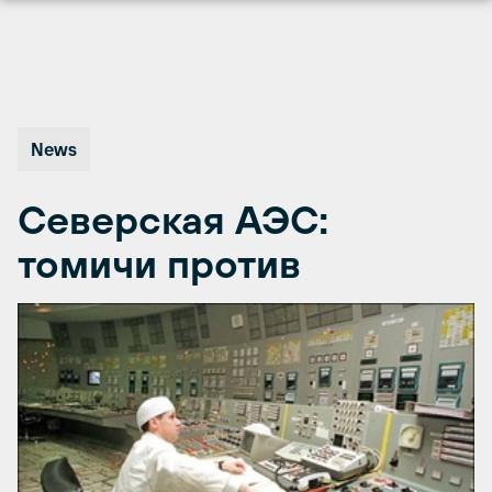
Перейти
к
содержимому
News
Северская АЭС:
томичи против