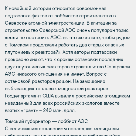
К новейшей истории относится современная
подтасовка фактов от лоббистов строительства в
Северске атомной электростанции. В агитации за
строительство Северской АЭС очень популярен тезис
«если не построить АЭС, вы что же хотите, чтобы рядом
с Томском продолжали работать два старых опасных
плутониевых реактора?». Хотя авторы подтасовки
прекрасно знают, что к срокам остановки последних
двух плутониевых реакторов строительство Северской
АЭС никакого отношения не имеет. Вопрос с
остановкой реакторов решен. На замещение
выбывающих тепловых мощностей реакторов
Госдепартамент США выделил российским атомщикам
невиданный для всех российских экологов вместе
взятых «грант» – 240 млн. долл.
Томский губернатор ― лоббист АЭС
С величайшим сожалением последние месяцы мы
наблюдаем, как некогда всенародно избиравшийся