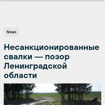
Перейти
к
содержимому
News
Несанкционированные
свалки ― позор
Ленинградской
области