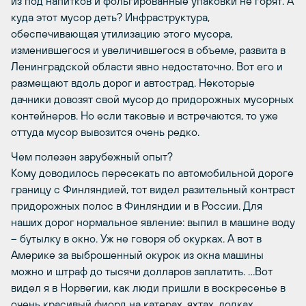
из под напитков и фольгированные упаковки не горят. А
куда этот мусор деть? Инфраструктура,
обеспечивающая утилизацию этого мусора,
изменившегося и увеличившегося в объеме, развита в
Ленинградской области явно недостаточно. Вот его и
размещают вдоль дорог и автострад. Некоторые
дачники довозят свой мусор до придорожных мусорных
контейнеров. Но если таковые и встречаются, то уже
оттуда мусор вывозится очень редко.
Чем полезен зарубежный опыт?
Кому доводилось пересекать по автомобильной дороге
границу с Финляндией, тот видел разительный контраст
придорожных полос в Финляндии и в России. Для
наших дорог нормальное явление: выпил в машине воду
– бутылку в окно. Уж не говоря об окурках. А вот в
Америке за выброшенный окурок из окна машины
можно и штраф до тысячи долларов заплатить. …Вот
видел я в Норвегии, как люди пришли в воскресенье в
очень красивый фиорд на катерах, яхтах, лодках…