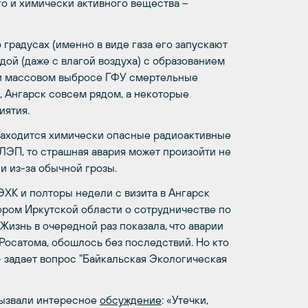
го и химически активного вещества –
 градусах (именно в виде газа его запускают
дой (даже с влагой воздуха) с образованием
ри массовом выбросе ГФУ смертельные
, Ангарск совсем рядом, а некоторые
иятия.
находится химически опасные радиоактивные
ЛЭП, то страшная авария может произойти не
 и из-за обычной грозы.
ХК и полторы недели с визита в Ангарск
ором Иркутской области о сотрудничестве по
изнь в очередной раз показала, что аварии
 Росатома, обошлось без последствий. Но кто
— задает вопрос "Байкальская Экологическая
вызвали интересное
обсуждение
: «Утечки,