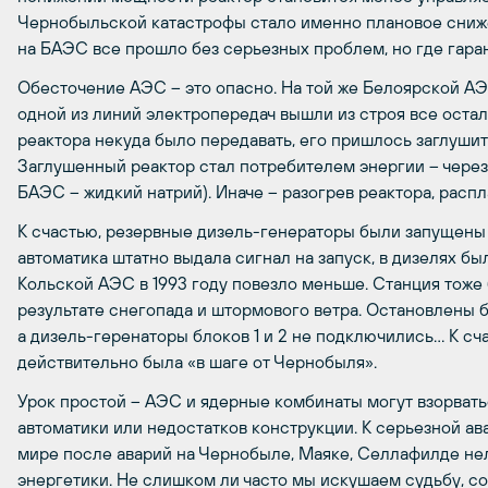
Чернобыльской катастрофы стало именно плановое сниже
на БАЭС все прошло без серьезных проблем, но где гаран
Обесточение АЭС – это опасно. На той же Белоярской АЭ
одной из линий электропередач вышли из строя все ост
реактора некуда было передавать, его пришлось заглушит
Заглушенный реактор стал потребителем энергии – через 
БАЭС – жидкий натрий). Иначе – разогрев реактора, распл
К счастью, резервные дизель-генераторы были запущены и
автоматика штатно выдала сигнал на запуск, в дизелях был
Кольской АЭС в 1993 году повезло меньше. Станция тоже б
результате снегопада и штормового ветра. Остановлены б
а дизель-геренаторы блоков 1 и 2 не подключились… К сч
действительно была «в шаге от Чернобыля».
Урок простой – АЭС и ядерные комбинаты могут взорватьс
автоматики или недостатков конструкции. К серьезной ав
мире после аварий на Чернобыле, Маяке, Селлафилде нел
энергетики. Не слишком ли часто мы искушаем судьбу, с