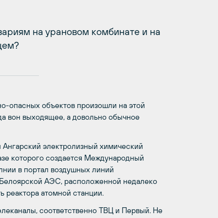
вариям на урановом комбинате и на
щем?
о-опасных объектов произошли на этой
яда вон выходящее, а довольно обычное
ен Ангарский электролизный химический
базе которого создается Международный
олнии в портал воздушных линий
а Белоярской АЭС, расположенной недалеко
ь реактора атомной станции.
елеканалы, соответственно ТВЦ и Первый. Не