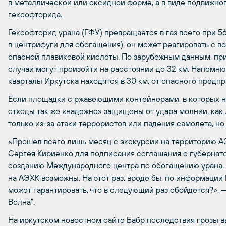
в металлической или оксидной форме, а в виде подвижно
гексофторида.
Гексофторид урана (ГФУ) превращается в газ всего при 56
в центрифуги для обогащения), он может реагировать с во
опасной плавиковой кислоты. По зарубежным данным, п
случаи могут произойти на расстоянии до 32 км. Напомню
кварталы Иркутска находятся в 30 км. от опасного предпр
Если площадки с ржавеющими контейнерами, в которых 
отходы так же «надежно» защищены от удара молнии, как 
только из-за атаки террористов или падения самолета, но
«Прошел всего лишь месяц с экскурсии на территорию АЭ
Сергея Кириенко для подписания соглашения с губернат
созданию Международного центра по обогащению урана. Ж
на АЭХК возможны. На этот раз, вроде бы, по информации
может гарантировать, что в следующий раз обойдется?», 
Волна".
На иркутском новостном сайте Бабр последствия грозы 