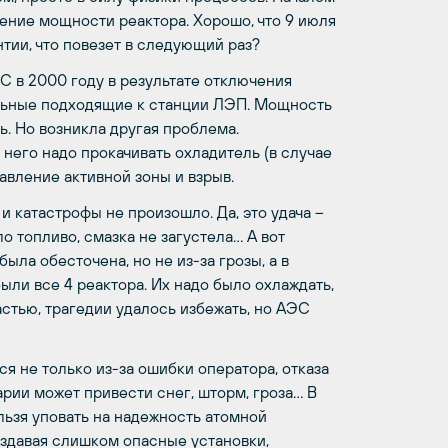
ние мощности реактора. Хорошо, что 9 июля
тии, что повезет в следующий раз?
С в 2000 году в результате отключения
альные подходящие к станции ЛЭП. Мощность
ь. Но возникла другая проблема.
него надо прокачивать охладитель (в случае
авление активной зоны и взрыв.
 катастрофы не произошло. Да, это удача –
о топливо, смазка не загустела… А вот
ыла обесточена, но не из-за грозы, а в
ыли все 4 реактора. Их надо было охлаждать,
астью, трагедии удалось избежать, но АЭС
я не только из-за ошибки оператора, отказа
арии может привести снег, шторм, гроза… В
ьзя уповать на надежность атомной
оздавая слишком опасные установки,