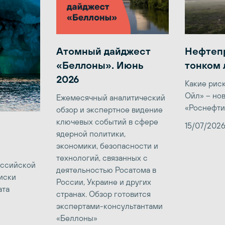
Атомный дайджест
Нефтеп
«Беллоны». Июнь
тонком 
2026
Какие рис
Ойл» – но
Ежемесячный аналитический
«Роснефти
обзор и экспертное видение
ключевых событий в сфере
15/07/202
ядерной политики,
экономики, безопасности и
технологий, связанных с
оссийской
деятельностью Росатома в
иски
России, Украине и других
ата
странах. Обзор готовится
экспертами-консультантами
«Беллоны»