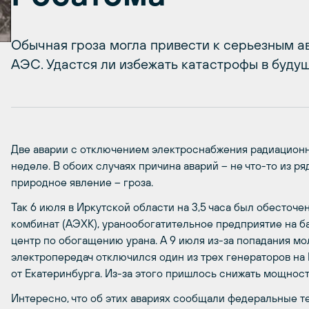
Обычная гроза могла привести к серьезным а
АЭС. Удастся ли избежать катастрофы в буду
Две аварии с отключением электроснабжения радиационн
неделе. В обоих случаях причина аварий – не что-то из р
природное явление – гроза.
Так 6 июля в Иркутской области на 3,5 часа был обесточ
комбинат (АЭХК), уранообогатительное предприятие на 
центр по обогащению урана. А 9 июля из-за попадания м
электропередач отключился один из трех генераторов н
от Екатеринбурга. Из-за этого пришлось снижать мощност
Интересно, что об этих авариях сообщали федеральные т