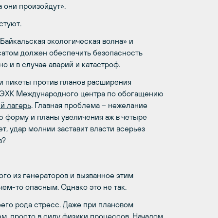
а они произойдут».
стуют.
Байкальская экологическая волна» и
осатом должен обеспечить безопасность
о и в случае аварий и катастроф.
 и пикеты против планов расширения
 АЭХК Международного центра по обогащению
й лагерь
. Главная проблема – нежелание
ю форму и планы увеличения аж в четыре
т, удар молнии заставит власти всерьез
в?
ого из генераторов и вызванное этим
ем-то опасным. Однако это не так.
его рода стресс. Даже при плановом
м, просто в силу физики процессов. Началом