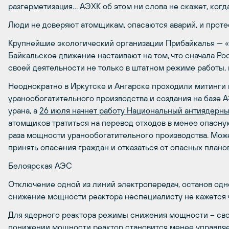
разгерметизация… АЭХК об этом ни слова не скажет, когд
Люди не доверяют атомщикам, опасаются аварий, и проте
Крупнейшие экологический организации Прибайкалья — «
Байкальское движение настаивают на том, что сначала Р
своей деятельности не только в штатном режиме работы, н
Неоднократно в Иркутске и Ангарске проходили митинги
уранообогатительного производства и создания на базе
урана, а
26 июля начнет работу Национальный антиядерны
атомщиков тратиться на перевод отходов в менее опасну
раза мощности уранообогатительного производства. Може
принять опасения граждан и отказаться от опасных плано
Белоярская АЭС
Отключение одной из линий электропередач, останов одн
снижение мощности реактора неспециалисту не кажется ч
Для ядерного реактора режимы снижения мощности – сво
понижении мощности реактор становится менее управляе