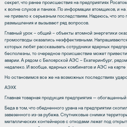
секрет, что ранее происшествия на предприятиях Росатом
к волне слухов и панике. По информации атомщиков, и н
не привело к серьезным последствиям. Надеюсь, что это 
размышления и вызывают ряд вопросов.
Главный урок – общий – объекты атомной энергетики ока
громоотводы оказались неэффективными. Напрашиваются
которых любят рассказывать сотрудники ядерных предпри
бесполезны, то очередное происшествие может привести е
аварии. А рядом с Белоярской АЭС – Екатеринбург, рядом 
недалеко. И вообще, ядерных комбинатов и АЭС на карте
Но остановимся все же на возможных последствиях ударо
АЭХК
Главная товарная продукция предприятия — обогащенный 
Беда в том, что обедненного урана на предприятии скопил
завезенного из-за рубежа. Спутниковые снимки территор
металлических контейнеров с отходами лежат под открыт