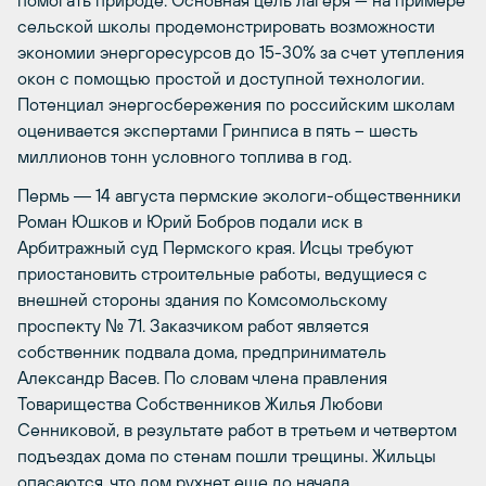
помогать природе. Основная цель лагеря — на примере
сельской школы продемонстрировать возможности
экономии энергоресурсов до 15-30% за счет утепления
окон с помощью простой и доступной технологии.
Потенциал энергосбережения по российским школам
оценивается экспертами Гринписа в пять – шесть
миллионов тонн условного топлива в год.
Пермь
― 14 августа пермские экологи-общественники
Роман Юшков и Юрий Бобров подали иск в
Арбитражный суд Пермского края. Исцы требуют
приостановить строительные работы, ведущиеся с
внешней стороны здания по Комсомольскому
проспекту № 71. Заказчиком работ является
собственник подвала дома, предприниматель
Александр Васев. По словам члена правления
Товарищества Собственников Жилья Любови
Сенниковой, в результате работ в третьем и четвертом
подъездах дома по стенам пошли трещины. Жильцы
опасаются, что дом рухнет еще до начала