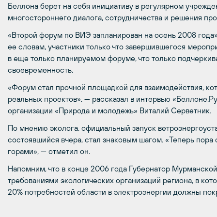
Беллона берет на себя инициативу в регулярном учрежд
многостороннего диалога, сотрудничества и решения про
«Второй форум по ВИЭ запланирован на осень 2008 года»
ее словам, участники только что завершившегося меропр
в еще только планируемом форуме, что только подчеркив
своевременность.
«Форум стал прочной площадкой для взаимодействия, кот
реальных проектов», — рассказал в интервью «Беллоне.
организации «Природа и молодежь» Виталий Серветник.
По мнению эколога, официальный запуск ветроэнергоуст
состоявшийся вчера, стал знаковым шагом. «Теперь пора с
горами», — отметил он.
Напомним, что в конце 2006 года Губернатор Мурманско
требованиями экологических организаций региона, в котор
20% потребностей области в электроэнергии должны покр