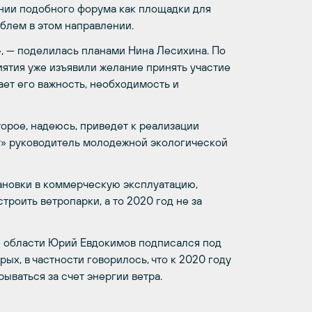
ении подобного форума как площадки для
блем в этом направлении.
, — поделилась планами Нина Лесихина. По
иятия уже изъявили желание принять участие
ает его важность, необходимость и
орое, надеюсь, приведет к реализации
Ру» руководитель молодежной экологической
ановки в коммерческую эксплуатацию,
троить ветропарки, а то 2020 год не за
й области Юрий Евдокимов подписался под
ых, в частности говорилось, что к 2020 году
ываться за счет энергии ветра.