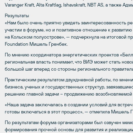
Varanger Kraft, Alta Kraftlag, Ishavskraft, NBT AS, а такж
Результаты
«Нам было очень приятно увидеть заинтересованность рег
участии в форуме, но и позитивное отношение к развити
на Кольском полуострове», — подчеркнула на итоговой п
Foundation Мишель Гренбек.
По мнению координатора энергетических проектов «Бел
региональная власть понимает, что ВИЭ может стать нов
большой шаг вперед со стороны регионального правитель
Практическим результатом двухдневной работы, по мнени
бизнеса, ученых и государственных структур, завязавши
решению главной задачи – продвижению возобновляемой 
«Наша задача заключалась в создании условий для встреч
готовы включаться в этот процесс», — отметила Мишель Г
По результатам форума организаторами был озвучен мемо
формирования прочной основы для развития и реализаци