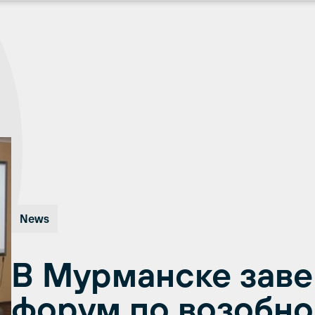
News
В Мурманске зав
форум по возобн