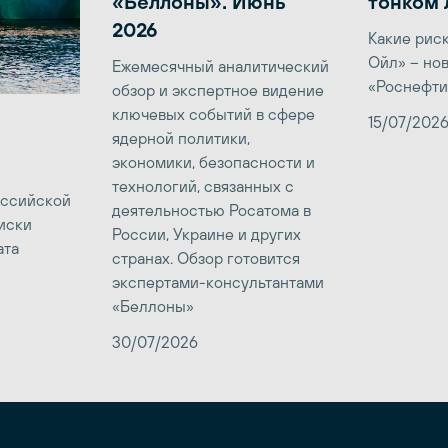
«Беллоны». Июнь
тонком 
2026
Какие рис
Ойл» – но
Ежемесячный аналитический
«Роснефти
обзор и экспертное видение
ключевых событий в сфере
15/07/202
ядерной политики,
экономики, безопасности и
технологий, связанных с
оссийской
деятельностью Росатома в
иски
России, Украине и других
ата
странах. Обзор готовится
экспертами-консультантами
«Беллоны»
30/07/2026