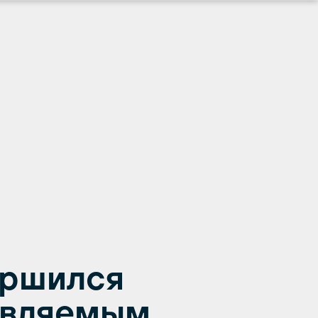
ершился
овляемым