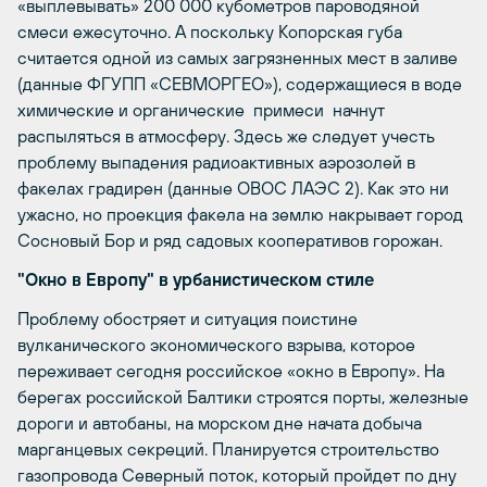
«выплевывать» 200 000 кубометров пароводяной
смеси ежесуточно. А поскольку Копорская губа
считается одной из самых загрязненных мест в заливе
(данные ФГУПП «СЕВМОРГЕО»), содержащиеся в воде
химические и органические примеси начнут
распыляться в атмосферу. Здесь же следует учесть
проблему выпадения радиоактивных аэрозолей в
факелах градирен (данные ОВОС ЛАЭС 2). Как это ни
ужасно, но проекция факела на землю накрывает город
Сосновый Бор и ряд садовых кооперативов горожан.
"Окно в Европу" в урбанистическом стиле
Проблему обостряет и ситуация поистине
вулканического экономического взрыва, которое
переживает сегодня российское «окно в Европу». На
берегах российской Балтики строятся порты, железные
дороги и автобаны, на морском дне начата добыча
марганцевых секреций. Планируется строительство
газопровода Северный поток, который пройдет по дну