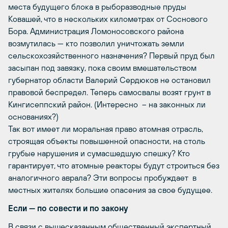
места будущего блока в рыборазводные пруды
Ковашей, что в нескольких километрах от Соснового
Бора. Администрация Ломоносовского района
возмутилась — кто позволил уничтожать земли
сельскохозяйственного назначения? Первый пруд был
засыпан под завязку, пока своим вмешательством
губернатор области Валерий Сердюков не остановил
правовой беспредел. Теперь самосвалы возят грунт в
Кингисеппский район. (Интересно – на законных ли
основаниях?)
Так вот имеет ли моральная право атомная отрасль,
строящая объекты повышенной опасности, на столь
грубые нарушения и сумасшедшую спешку? Кто
гарантирует, что атомные реакторы будут строиться без
аналогичного аврала? Эти вопросы пробуждает в
местных жителях большие опасения за свое будущее.
Если — по совести и по закону
В связи с вышесказанным общественный экспертный