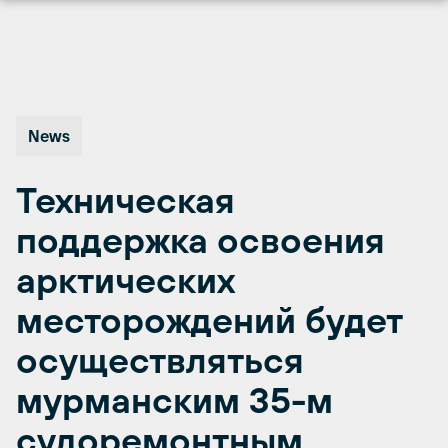
Перейти
к
содержимому
News
Техническая
поддержка освоения
арктических
месторождений будет
осуществляться
мурманским 35-м
судоремонтным