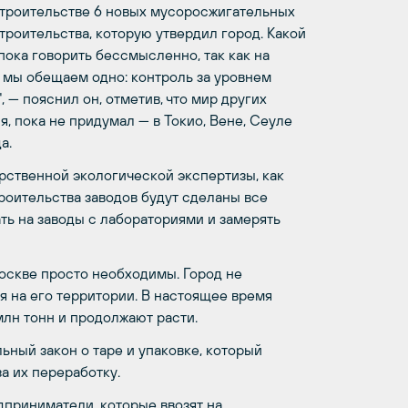
 строительстве 6 новых мусоросжигательных
строительства, которую утвердил город. Какой
пока говорить бессмысленно, так как на
 мы обещаем одно: контроль за уровнем
 — пояснил он, отметив, что мир других
, пока не придумал — в Токио, Вене, Сеуле
а.
рственной экологической экспертизы, как
роительства заводов будут сделаны все
ть на заводы с лабораториями и замерять
оскве просто необходимы. Город не
я на его территории. В настоящее время
лн тонн и продолжают расти.
ный закон о таре и упаковке, который
а их переработку.
едприниматели, которые ввозят на