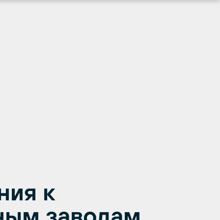
ния к
ным заводам