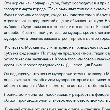
Эти нормы, как подчеркнул он, будут соблюдаться и при
заводов в черте города. "Пока речь идет только о схемах 
будет профиль у заводов, какую технологию там выберут, 
строительство предприятий еще не объявлен конкурс. Но
выбросов будет намного жестче, чем это делают в Европе",
способов безотходной утилизации мусора, кроме сжигания
мусоросжигательные заводы строят прямо в центре город
"К счастью, Москва получила право на проведение госуда
субъект федерации. Поэтому на предпроектной стадии ст
экологические заключения. Кроме того, мы готовы выезжа
уровень выбросов вредных частиц", — сообщил Бочин.
Он подчеркнул, что новые мусоросжигательные заводы М
справляется с тем объемом мусора, который скапливаетс
объемы отходов в Москве ежегодно составляют более 5 м
Леонид Бочин считает необходимым разработать федераль
обяжет производителей упаковок нести ответственность з
"В нашей стране отсутствует закон о таре и упаковке. Пр