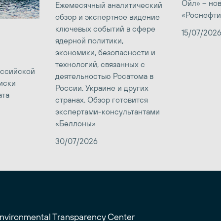
Ойл» – но
Ежемесячный аналитический
«Роснефти
обзор и экспертное видение
ключевых событий в сфере
15/07/202
ядерной политики,
экономики, безопасности и
технологий, связанных с
оссийской
деятельностью Росатома в
иски
России, Украине и других
ата
странах. Обзор готовится
экспертами-консультантами
«Беллоны»
30/07/2026
Environmental Transparency Center