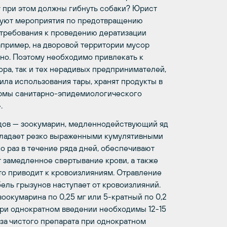
му при этом должны гибнуть собаки? Юрист
вуют мероприятия по предотвращению
 требования к проведению дератизации
пример, на дворовой территории мусор
но. Поэтому необходимо привлекать к
ора, так и тех нерадивых предпринимателей,
ила использования тары, хранят продукты в
ормы санитарно-эпидемиологического
.
дов — зоокумарин, медленнодействующий яд
бладает резко выраженными кумулятивными
о раз в течение ряда дней, обеспечивают
т замедленное свертывание крови, а также
то приводит к кровоизлияниям. Отравление
бель грызунов наступает от кровоизлияний.
оокумарина по 0,25 мг или 5-кратный по 0,2
при однократном введении необходимы 12-15
за чистого препарата при однократном