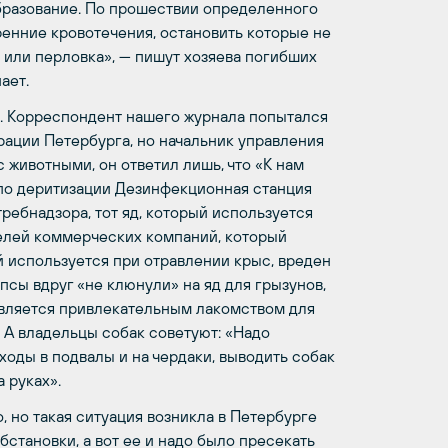
образование. По прошествии определенного
ренние кровотечения, остановить которые не
с или перловка», — пишут хозяева погибших
ает.
о. Корреспондент нашего журнала попытался
рации Петербурга, но начальник управления
 животными, он ответил лишь, что «К нам
 по деритизации Дезинфекционная станция
ребнадзора, тот яд, который используется
телей коммерческих компаний, который
й используется при отравлении крыс, вреден
 псы вдруг «не клюнули» на яд для грызунов,
является привлекательным лакомством для
 А владельцы собак советуют: «Надо
ходы в подвалы и на чердаки, выводить собак
 руках».
 но такая ситуация возникла в Петербурге
становки, а вот ее и надо было пресекать