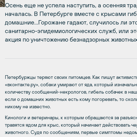
Осень еще не успела наступить, а осенняя тр
началась. В Петербурге вместе с крысами гибн
домашние…Горожане гадают, случилось ли эт
санитарно-эпидемиологических служб, или э
акция по уничтожению безнадзорных животных
Петербуржцы теряют своих питомцев. Как пишут активист
«вконтакте.ру», собаки умирают от яда, который изначаль
количеству сообщений-некрологов, гибель собачек в наш
если о домашних животных есть кому погоревать, то скол
никому не известно.
Кинологи и ветеринары, к которым обращаются за разъяс
травятся ядом для крыс, который начинает действовать ч
животного. Судя по сообщениям, первые симптомы недом