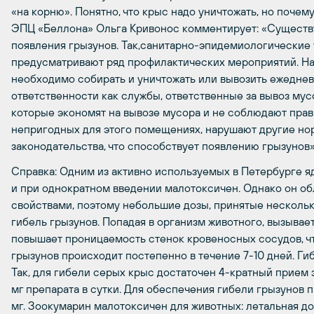
«на корню». Понятно, что крыс надо уничтожать, но поче
ЭПЦ «Беллона» Ольга Кривонос комментирует: «Сущест
появления грызунов. Так,санитарно-эпидемиологические
предусматривают ряд профилактических мероприятий. На
необходимо собирать и уничтожать или вывозить ежеднев
ответственности как службы, ответственные за вывоз мус
которые экономят на вывозе мусора и не соблюдают прав
непригодных для этого помещениях, нарушают другие н
законодательства, что способствует появлению грызунов»
Справка:
Одним из активно используемых в Петербурге я
и при однократном введении малотоксичен. Однако он о
свойствами, поэтому небольшие дозы, принятые нескольк
гибель грызунов. Попадая в организм животного, вызывае
повышает проницаемость стенок кровеносных сосудов, ч
грызунов происходит постепенно в течение 7-10 дней. Ги
Так, для гибели серых крыс достаточен 4-кратный прием з
мг препарата в сутки. Для обеспечения гибели грызунов 
мг. Зоокумарин малотоксичен для животных: летальная до