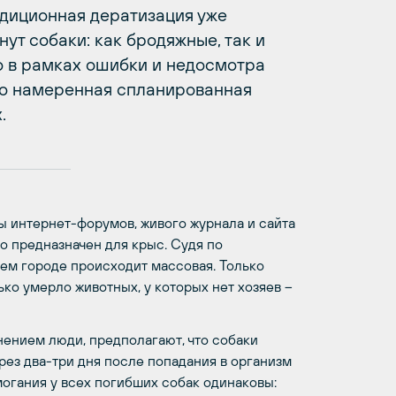
адиционная дератизация уже
ут собаки: как бродяжные, так и
о в рамках ошибки и недосмотра
то намеренная спланированная
.
ы интернет-форумов, живого журнала и сайта
но предназначен для крыс. Судя по
ем городе происходит массовая. Только
ько умерло животных, у которых нет хозяев –
нением люди, предполагают, что собаки
ерез два-три дня после попадания в организм
огания у всех погибших собак одинаковы: