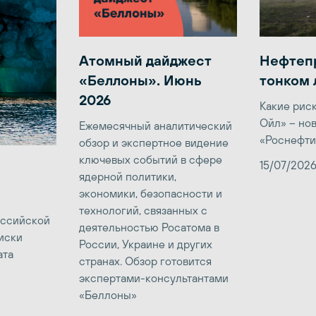
Атомный дайджест
Нефтеп
«Беллоны». Июнь
тонком 
2026
Какие рис
Ойл» – но
Ежемесячный аналитический
«Роснефти
обзор и экспертное видение
ключевых событий в сфере
15/07/202
ядерной политики,
экономики, безопасности и
технологий, связанных с
оссийской
деятельностью Росатома в
иски
России, Украине и других
ата
странах. Обзор готовится
экспертами-консультантами
«Беллоны»