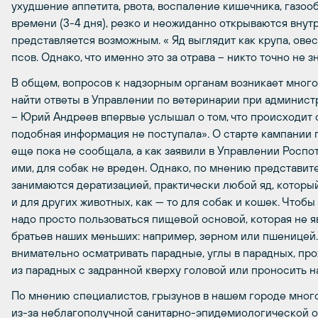
ухудшение аппетита, рвота, воспаление кишечника, газо
времени (3-4 дня), резко и неожиданно открываются внут
представляется возможным. « Яд выглядит как крупа, ове
псов. Однако, что именно это за отрава – никто точно не зн
В общем, вопросов к надзорным органам возникает мног
найти ответы в Управлении по ветеринарии при админист
– Юрий Андреев впервые услышал о том, что происходит с
подобная информация не поступала». О старте кампании
еще пока не сообщала, а как заявили в Управлении Роспот
ими, для собак не вреден. Однако, по мнению представи
занимаются дератизацией, практически любой яд, которы
и для других животных, как — то для собак и кошек. Чтобы
надо просто пользоваться пищевой основой, которая не 
братьев наших меньших: например, зерном или пшеницей.
внимательно осматривать парадные, углы в парадных, про
из парадных с задранной кверху головой или проносить на
По мнению специалистов, грызунов в нашем городе много,
из-за неблагополучной санитарно-эпидемиологической об