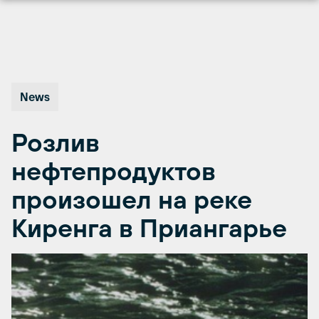
Перейти
к
содержимому
News
Розлив
нефтепродуктов
произошел на реке
Киренга в Приангарье