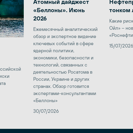
Атомный дайджест
Нефтеп
«Беллоны». Июнь
тонком 
2026
Какие рис
Ойл» – но
Ежемесячный аналитический
«Роснефти
обзор и экспертное видение
ключевых событий в сфере
15/07/202
ядерной политики,
экономики, безопасности и
технологий, связанных с
оссийской
деятельностью Росатома в
иски
России, Украине и других
ата
странах. Обзор готовится
экспертами-консультантами
«Беллоны»
30/07/2026