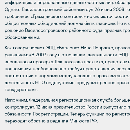
информацию и персональные данные частных лиц, обращ
Однако Василеостровский районный суд 26 июня 2008 год
требования «Гражданского контроля» не являются состоя
общественных объединений должна быть гласной». Но в к
решение Василеостровского районного суда, признав тр
обоснованными.
Как говорит юрист ЭПЦ «Беллона» Нина Поправко, право
решением: «В 2007 году в отношении деятельности ЭПЦ 
внеплановая проверка. Как показала практика, представ
полномочия, необоснованно требуя представления всех д
соответствии с нормами международного права вмешател
деятельность НПО недопустимо, предусмотренное право 
государством».
Напомним, Федеральная регистрационная служба больше
контролирует. 12 июня правительство России выпустило 
обязанности Росрегистрации. Теперь функции по регистра
переходят обратно в ведение Минюста РФ.