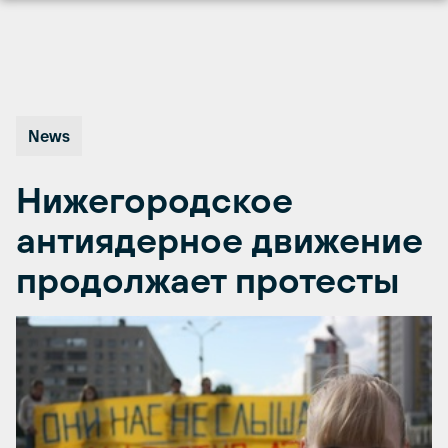
Перейти
к
содержимому
News
Нижегородское
антиядерное движение
продолжает протесты