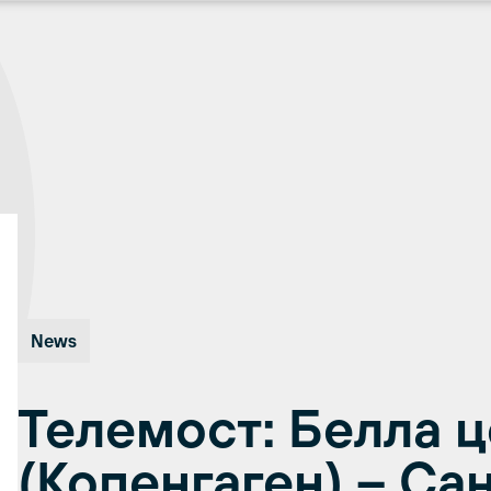
News
Телемост: Белла 
(Копенгаген) – Са