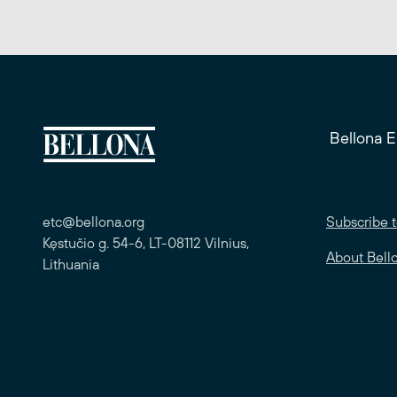
Bellona 
etc@bellona.org
Subscribe t
Kęstučio g. 54-6, LT-08112 Vilnius,
About Bell
Lithuania