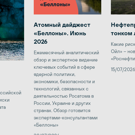
Атомный дайджест
Нефтеп
«Беллоны». Июнь
тонком 
2026
Какие рис
Ойл» – но
Ежемесячный аналитический
«Роснефти
обзор и экспертное видение
ключевых событий в сфере
15/07/202
ядерной политики,
экономики, безопасности и
технологий, связанных с
оссийской
деятельностью Росатома в
иски
России, Украине и других
ата
странах. Обзор готовится
экспертами-консультантами
«Беллоны»