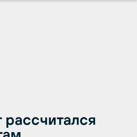
 рассчитался
гам