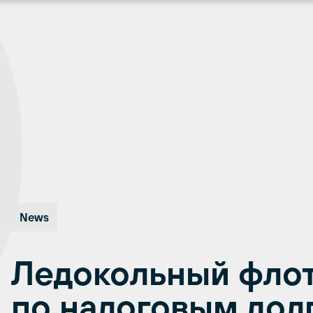
News
Ледокольный флот
по налоговым дол