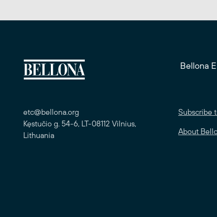
Bellona 
etc@bellona.org
Subscribe t
Kęstučio g. 54-6, LT-08112 Vilnius,
About Bell
Lithuania