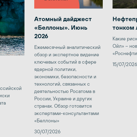
Атомный дайджест
Нефтеп
«Беллоны». Июнь
тонком 
2026
Какие рис
Ойл» – но
Ежемесячный аналитический
«Роснефти
обзор и экспертное видение
ключевых событий в сфере
15/07/202
ядерной политики,
экономики, безопасности и
технологий, связанных с
оссийской
деятельностью Росатома в
иски
России, Украине и других
ата
странах. Обзор готовится
экспертами-консультантами
«Беллоны»
30/07/2026