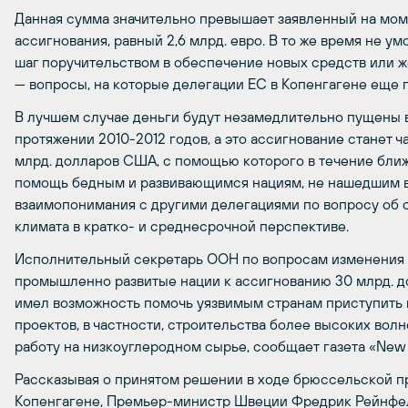
Данная сумма значительно превышает заявленный на моме
ассигнования, равный 2,6 млрд. евро. В то же время не ум
шаг поручительством в обеспечение новых средств или 
— вопросы, на которые делегации ЕС в Копенгагене еще 
В лучшем случае деньги будут незамедлительно пущены в
протяжении 2010-2012 годов, а это ассигнование станет 
млрд. долларов США, с помощью которого в течение ближ
помощь бедным и развивающимся нациям, не нашедшим в
взаимопонимания с другими делегациями по вопросу об о
климата в кратко- и среднесрочной перспективе.
Исполнительный секретарь ООН по вопросам изменения к
промышленно развитые нации к ассигнованию 30 млрд. д
имел возможность помочь уязвимым странам приступить
проектов, в частности, строительства более высоких вол
работу на низкоуглеродном сырье, сообщает газета «New 
Рассказывая о принятом решении в ходе брюссельской п
Копенгагене, Премьер-министр Швеции Фредрик Рейнфель