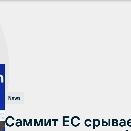
News
Саммит ЕС срыва