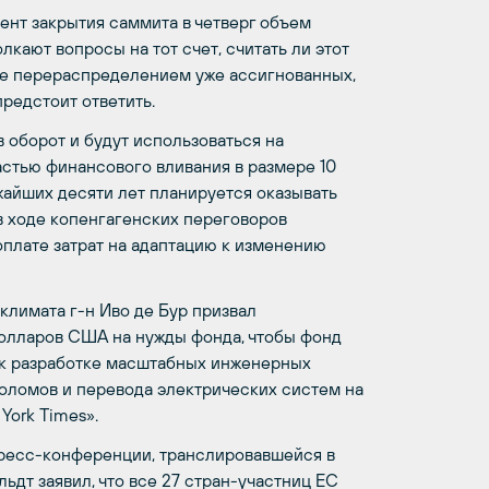
нт закрытия саммита в четверг объем
олкают вопросы на тот счет, считать ли этот
же перераспределением уже ассигнованных,
предстоит ответить.
 оборот и будут использоваться на
частью финансового вливания в размере 10
айших десяти лет планируется оказывать
 ходе копенгагенских переговоров
плате затрат на адаптацию к изменению
лимата г-н Иво де Бур призвал
олларов США на нужды фонда, чтобы фонд
 к разработке масштабных инженерных
ноломов и перевода электрических систем на
York Times».
ресс-конференции, транслировавшейся в
дт заявил, что все 27 стран-участниц ЕС