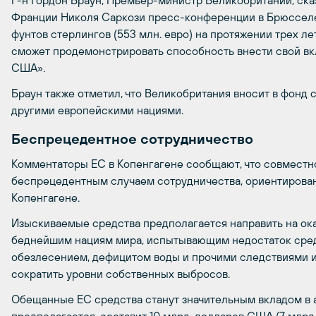
Г-н Гордон Браун, Премьер-министр Великобритании, ска
Франции Николя Саркози пресс-конференции в Брюсселе: 
фунтов стерлингов (553 млн. евро) на протяжении трех лет
сможет продемонстрировать способность внести свой вкла
США».
Браун также отметил, что Великобритания вносит в фонд
другими европейскими нациями.
Беспрецедентное сотрудничество
Комментаторы ЕС в Копенгагене сообщают, что совместн
беспрецедентным случаем сотрудничества, ориентирован
Копенгагене.
Изыскиваемые средства предполагается направить на ока
беднейшим нациям мира, испытывающим недостаток средс
обезлесением, дефицитом воды и прочими следствиями из
сократить уровни собственных выбросов.
Обещанные ЕС средства станут значительным вкладом в а