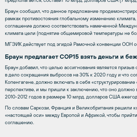
предполагается, составит 10 млрд. долларов США (7 млрд. 
Браун сообщил, что данное предложение продемонстрир
рамках противостояния глобальному изменению климата, 
соглашение должно соответствовать намеченной Междун
климата цели (поднятие общемировой температуры не бол
МГЭИК действует под эгидой Рамочной конвенции ООН о
Браун предлагает
COP15 взять деньги и бе
Браун добавил, что целью ассигнования является призыв 
в дело сокращения выбросов на 30% к 2020 году и что со
Копенгагене, должно включать в себя «структурирование 
перспективе, и мы пришли к заключению, что оно должно
2010-2012 годов в размере 10 млрд. долларов США ежегод
По словам Саркози, Франция и Великобритания решили к
«настоящей оси» между Европой и Африкой, чтобы прийти
соглашению.