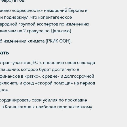
евро) в год.
овало «серьезность» намерений Европы в
и подчеркнул, что копенгагенское
ародной группой экспертов по изменению
ее чем на 2 градуса по Цельсию).
б изменении климата (РКИК ООН).
жать
стран-участниц ЕС к внесению своего вклада
глашение, которое будет достигнуто в
финансов в кратко-, средне- и долгосрочной
 включать и фонд «скорой помощи» на период
но».
оординировать свои усилия по прокладке
 в Копенгагене к наиболее перспективному