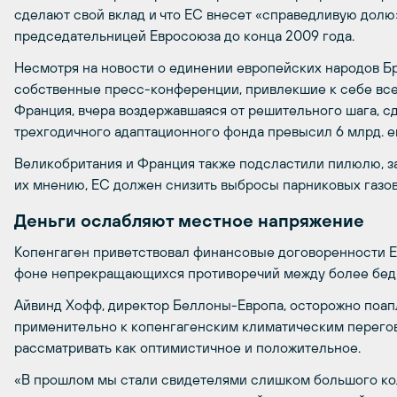
сделают свой вклад и что ЕС внесет «справедливую долю
председательницей Евросоюза до конца 2009 года.
Несмотря на новости о единении европейских народов Б
собственные пресс-конференции, привлекшие к себе вс
Франция, вчера воздержавшаяся от решительного шага, сде
трехгодичного адаптационного фонда превысил 6 млрд. е
Великобритания и Франция также подсластили пилюлю, з
их мнению, ЕС должен снизить выбросы парниковых газов
Деньги
ослабляют
местное
напряжение
Копенгаген приветствовал финансовые договоренности Е
фоне непрекращающихся противоречий между более бед
Айвинд Хофф, директор Беллоны-Европа, осторожно поапл
применительно к копенгагенским климатическим перего
рассматривать как оптимистичное и положительное.
«В прошлом мы стали свидетелями слишком большого ко