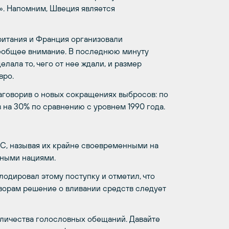
». Напомним, Швеция является
ритания и Франция организовали
еобщее внимание. В последнюю минуту
лала то, чего от нее ждали, и размер
вро.
аговорив о новых сокращениях выбросов: по
 на 30% по сравнению с уровнем 1990 года.
С, называя их крайне своевременными на
ными нациями.
одировал этому поступку и отметил, что
ворам решение о вливании средств следует
личества голословных обещаний. Давайте