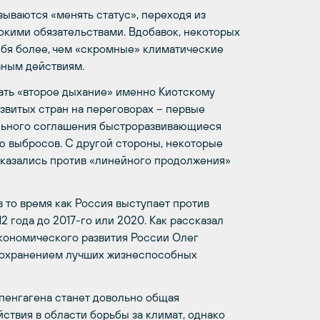
ываются «менять статус», переходя из
окими обязательствами. Вдобавок, некоторых
себя более, чем «скромные» климатические
ивным действиям.
ать «второе дыхание» именно Киотскому
звитых стран на переговорах – первые
тельного соглашения быстроразвивающиеся
ю выбросов. С другой стороны, некоторые
ысказались против «линейного продолжения»
в то время как Россия выступает против
 года до 2017-го или 2020. Как рассказал
кономического развития России Олег
сохранением лучших жизнеспособных
опенгагена станет довольно общая
ствия в области борьбы за климат, однако