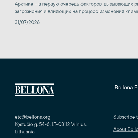
Арктике – в первую очередь факторов, вызывающих р
загрязнения и влияющих на процесс изменения клим
31/07/2026
Bellona 
etc@bellona.org
Subscribe t
Kęstučio g. 54-6, LT-08112 Vilnius,
About Bell
Lithuania