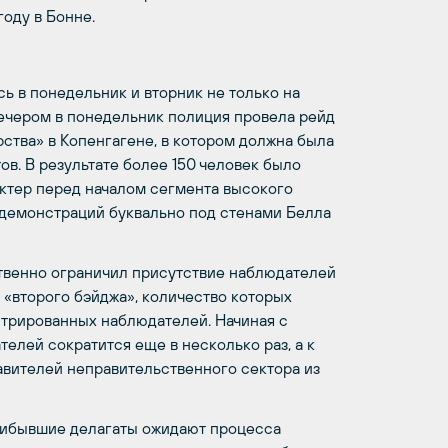
оду в Бонне.
ь в понедельник и вторник не только на
вечером в понедельник полиция провела рейд
ства» в Копенгагене, в котором должна была
в. В результате более 150 человек было
ктер перед началом сегмента высокого
и демонстраций буквально под стенами Белла
ственно ограничил присутствие наблюдателей
, «второго бэйджа», количество которых
стрированных наблюдателей. Начиная с
елей сократится еще в несколько раз, а к
авителей неправительственного сектора из
рибывшие делагаты ожидают процесса