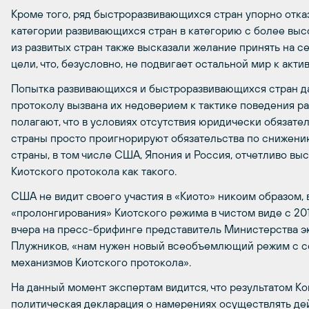
Кроме того, ряд быстроразвивающихся стран упорно отказ
категории развивающихся стран в категорию с более выс
из развитых стран также высказали желание принять на 
цели, что, безусловно, не подвигает остальной мир к акт
Попытка развивающихся и быстроразвивающихся стран д
протоколу вызвана их недоверием к тактике поведения ра
полагают, что в условиях отсутствия юридически обяза
страны просто проигнорируют обязательства по снижени
страны, в том числе США, Япония и Россия, отчетливо в
Киотского протокола как такого.
США не видит своего участия в «Киото» никоим образом, 
«пролонгирования» Киотского режима в чистом виде с 2012
вчера на пресс-брифинге представитель Министерства э
Плужников, «нам нужен новый всеобъемлющий режим с 
механизмов Киотского протокола».
На данный момент экспертам видится, что результатом К
политическая декларация о намерениях осуществлять дей