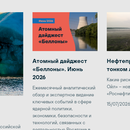
Атомный дайджест
Нефтеп
«Беллоны». Июнь
тонком 
2026
Какие рис
Ойл» – но
Ежемесячный аналитический
«Роснефти
обзор и экспертное видение
ключевых событий в сфере
15/07/202
ядерной политики,
экономики, безопасности и
технологий, связанных с
оссийской
деятельностью Росатома в