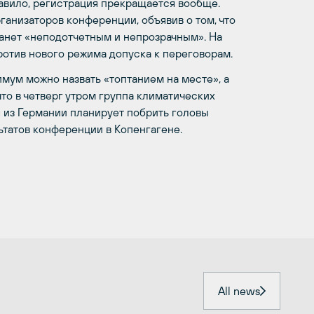
равило, регистрация прекращается вообще.
анизаторов конференции, объявив о том, что
анет «неподотчетным и непрозрачным». На
отив нового режима допуска к переговорам.
мум можно назвать «топтанием на месте», а
то в четверг утром группа климатических
я из Германии планирует побрить головы
ьтатов конференции в Копенгагене.
All news