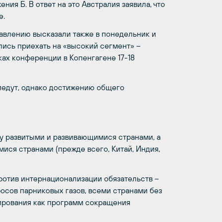
ия Б. В ответ на это Австралия заявила, что
е.
авлению высказали также в понедельник и
лись приехать на «высокий сегмент» –
ках конференции в Копенгагене 17-18
риедут, однако достижению общего
у развитыми и развивающимися странами, а
ся странами (прежде всего, Китай, Индия,
против интернационализации обязательств –
росов парниковых газов, всеми странами без
сирования как программ сокращения