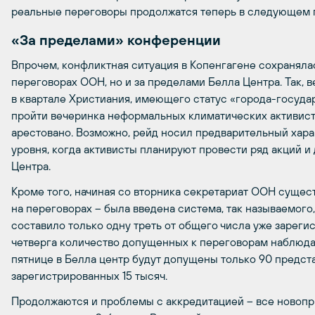
реальные переговоры продолжатся теперь в следующем г
«За пределами» конференции
Впрочем, конфликтная ситуация в Копенгагене сохранялас
переговорах ООН, но и за пределами Белла Центра. Так, 
в квартале Христиания, имеющего статус «города-государ
пройти вечеринка неформальных климатических активисто
арестовано. Возможно, рейд носил предварительный хара
уровня, когда активисты планируют провести ряд акций 
Центра.
Кроме того, начиная со вторника секретариат ООН суще
на переговорах – была введена система, так называемого
составило только одну треть от общего числа уже зареги
четверга количество допущенных к переговорам наблюдат
пятнице в Белла центр будут допущены только 90 предст
зарегистрированных 15 тысяч.
Продолжаются и проблемы с аккредитацией – все новоп