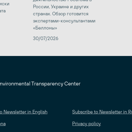
иски
России, Украине и других
ата
странах. Обзор готовится
экспертами-консультантами
«Беллоны»
30/07/2026
Environmental Transparency Center
o Newsletter in English
Subscribe to Newsletter in R
ona
Privacy policy