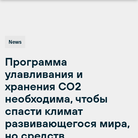
Перейти
к
содержимому
News
Программа
улавливания и
хранения СО2
необходима, чтобы
спасти климат
развивающегося мира,
но средств