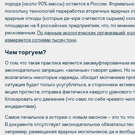
порода (около 90% массы) остается в России. Формально 
поскольку технологий переработки вторичных ядерных от
ядерные отходы (которые де-юре считаются сырьем) скл
площадках на 4 российских предприятиях, что, по мнению
рискованным.
По данным экологических организаций, кол
измеряется сотнями тысяч тонн
.
Чем торгуем?
О том, что такая практика является закамуфлированным и
законодательно запрещен, «зеленые» говорят давно. Но но
возлагались некоторые надежды, обходит молчанием проб
ситуация будет только усугубляться, а сторонники актив
акции протеста: отправка фактически каждого уранового
блокировать его движение (что само по себе чревато че
инцидентами).
Самое печальное в истории с новым законом – это то, чт
В документе отсутствует законодательное обязательство
например, размещения ядерных могильников, да и вообщ