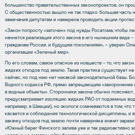
большинство правительственных законопроектов, он прош
С общественностью вышло не так гладко: большая часть 
замечания депутатам и намерена проводить акции протест
«Закон попросту «заточен» под нужды Росатома, чтобы ле
начнется реализация этого закона в его нынешнем виде –
гражданам России, и будущим поколениям», – уверен Ол
организации «Зеленый мир».
По его словам, самое опасное из новшеств – то, что зако
жидких отходов под землю. Такая практика существует н
сейчас, но под нею нет никакой законодательной базы. Б
Водного кодекса РФ, прямо запрещающим «захоронение 
в водные объекты». Сторонники закона обычно поясняют,
предусматривает изоляцию жидких РАО от подземных вод
например, в Швеции), но экологи сомневаются в том, что 
касается и соблюдения технологической дисциплины, и 
закачку отходов под землю почти наверняка значит зарази
«Южный берег Финского залива уже и так радиоактивно за