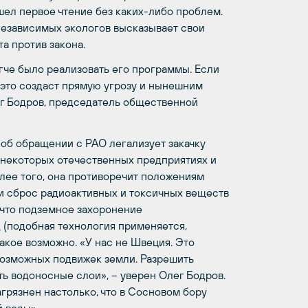
ел первое чтение без каких-либо проблем.
независимых экологов высказывает свои
а против закона.
гче было реализовать его программы. Если
 это создаст прямую угрозу и нынешним
ег Бодров, председатель общественной
н об обращении с РАО легализует закачку
а некоторых отечественных предприятиях и
олее того, она противоречит положениям
и сброс радиоактивных и токсичных веществ
 что подземное захоронение
 (подобная технология применяется,
такое возможно. «У нас не Швеция. Это
возможных подвижек земли. Разрешить
ть водоносные слои», – уверен Олег Бодров.
грязнен настолько, что в Сосновом бору