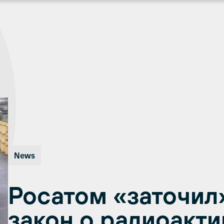
News
Росатом «заточил
закон о радиоакти