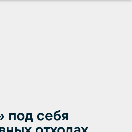
» под себя
вных отходах