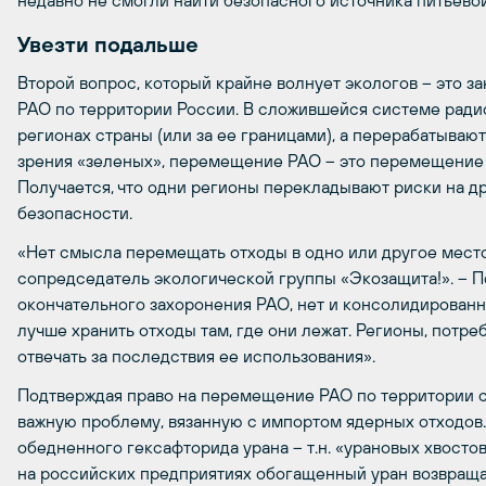
недавно не смогли найти безопасного источника питьевой
Увезти подальше
Второй вопрос, который крайне волнует экологов – это 
РАО по территории России. В сложившейся системе ради
регионах страны (или за ее границами), а перерабатывают
зрения «зеленых», перемещение РАО – это перемещение 
Получается, что одни регионы перекладывают риски на д
безопасности.
«Нет смысла перемещать отходы в одно или другое место
сопредседатель экологической группы «Экозащита!». – П
окончательного захоронения РАО, нет и консолидированн
лучше хранить отходы там, где они лежат. Регионы, пот
отвечать за последствия ее использования».
Подтверждая право на перемещение РАО по территории с
важную проблему, вязанную с импортом ядерных отходов. 
обедненного гексафторида урана – т.н. «урановых хвосто
на российских предприятиях обогащенный уран возвращае