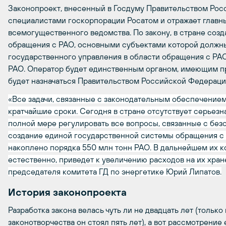
Законопроект, внесенный в Госдуму Правительством Рос
специалистами госкорпорации Росатом и отражает главн
всемогущественного ведомства. По закону, в стране соз
обращения с РАО, основными субъектами которой должны 
государственного управления в области обращения с РА
РАО. Оператор будет единственным органом, имеющим пр
будет назначаться Правительством Российской Федераци
«Все задачи, связанные с законодательным обеспечение
кратчайшие сроки. Сегодня в стране отсутствует серьезна
полной мере регулировать все вопросы, связанные с без
создание единой государственной системы обращения с 
накоплено порядка 550 млн тонн РАО. В дальнейшем их ко
естественно, приведет к увеличению расходов на их хра
председателя комитета ГД по энергетике Юрий Липатов.
История законопроекта
Разработка закона велась чуть ли не двадцать лет (тольк
законотворчества он стоял пять лет), а вот рассмотрение