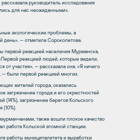
—
рассказала руководитель исследования
лись для нас неожиданными».
ьные экологические проблемы, а
й день»,
—
отметила Сороколетова.
ны первой реакцией населения Мурманска,
«Первой реакцией людей, которые видели,
ся от участия»,
—
рассказала она. «Я ничего
,
—
были первой реакцией многих.
ющих жителей города, оказались
е загрязнение города и его окрестностей
ей (14%), загрязнение берегов Кольского
 (10%).
 мурманчанами, также вошли плохое качество
ал работа Кольской атомной станции.
для работы муниципалитета и выработки