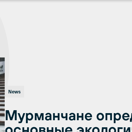
News
Мурманчане опре
основные экологи