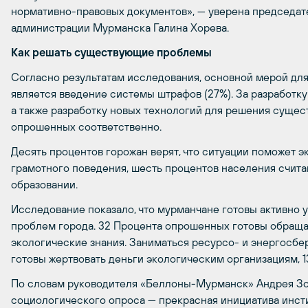
нормативно-правовых документов»,
—
уверена председат
администрации Мурманска Галина Хорева.
Как решать существующие проблемы
Согласно результатам исследования, основной мерой дл
является введение системы штрафов (27%). За разработк
а также разработку новых технологий для решения суще
опрошенных соответственно.
Десять процентов горожан верят, что ситуации поможет 
грамотного поведения, шесть процентов населения счита
образовании.
Исследование показало, что мурманчане готовы активно 
проблем города. 32 Процента опрошенных готовы обращат
экологические знания. Заниматься ресурсо- и энергосб
готовы жертвовать деньги экологическим организациям, 
По словам руководителя «Беллоны-Мурманск» Андрея Зо
социологического опроса
—
прекрасная инициатива инсти