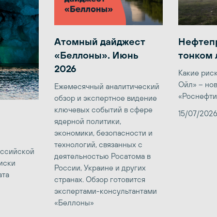
Атомный дайджест
Нефтеп
«Беллоны». Июнь
тонком 
2026
Какие рис
Ойл» – но
Ежемесячный аналитический
«Роснефти
обзор и экспертное видение
ключевых событий в сфере
15/07/202
ядерной политики,
экономики, безопасности и
технологий, связанных с
оссийской
деятельностью Росатома в
иски
России, Украине и других
ата
странах. Обзор готовится
экспертами-консультантами
«Беллоны»