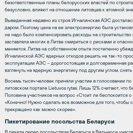
безответственные планы белорусских властей по строите
безусловно, влияют на отношение литовцев к атомной эне
Выведенная недавно из строя Игналинская АЭС досталас
даром. Поэтому цена на ее электроэнергию была установл
не надо было компенсировать расходы на строительство 
заставляла многих в Литве смириться с рисками и опасно
меняется. Литва на собственном опыте постепенно убежд
Игналинской АЭС ядерных отходов решить не так-то прост
эксплуатации АЭС – дорогостоящая и долговременная ра
взглянуть на ядерную энергетику под другим углом, снять
Восемь тысяч человек приняли участие в голосовании п
литовском портале Lietuvos rytas. Лишь 12% считают, что
Половина участников на вопрос «Стоит ли беспокоится о
«Конечно! Нужно сделать все возможное для того, чтобы 
прекращено как можно скорее».
Пикетирование посольства Беларуси
В пикете перед посольством Беларуси в Вильнюсе участво