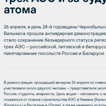
атома
26 апреля, в день 24-й годовщины Чернобыльс
Вильнюса прошла антиядерная демонстрация,
стало сохранение безъядерного статуса регио
трех АЭС – российской, литовской и белорусс
пикетирование посольств России и Беларуси.
В демонстрации, прошедшей вечером 26 апреля по главно
участвовали около двухсот человек – представители эко
России, студенты, анархисты. Цель акции – напомнить о 
отказаться от планов строительства АЭС в Немане (Калин
(Беларусь) и Висагинасе (Литва), а также развивать испо