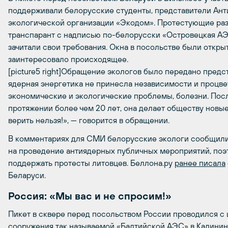
поддерживали белорусские студенты, представители Ант
экологической организации «Экодом». Протестующие ра
транспарант с надписью по-белорусски «Островецкая АЭС
зачитали свои требования. Окна в посольстве были откры
заинтересовало происходящее.
[picture5 right]Обращение экологов было передано предс
ядерная энергетика не принесла независимости и процвет
экономические и экологические проблемы, болезни. Посл
протяжении более чем 20 лет, она делает обществу новы
верить нельзя!», — говорится в обращении.
В комментариях для СМИ белорусские экологи сообщили,
на проведение антиядерных публичных мероприятий, поэ
поддержать протесты литовцев. Беллона.ру
ранее писала
Беларуси.
Россия: «Мы вас и не спросим!»
Пикет в сквере перед посольством России проводился с
сооружения так называемой «Балтийской АЭС» в Калинин