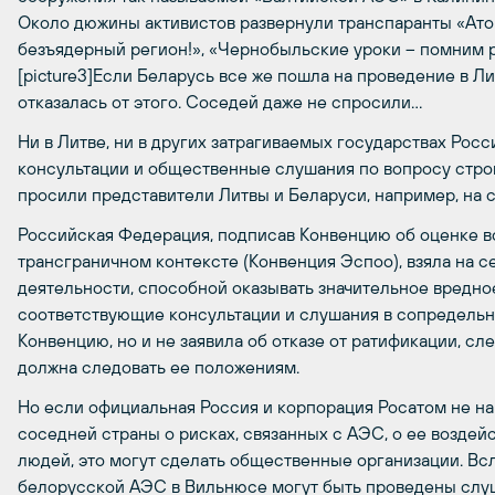
Около дюжины активистов развернули транспаранты «Атом
безъядерный регион!», «Чернобыльские уроки – помним р
[picture3]Если Беларусь все же пошла на проведение в Л
отказалась от этого. Соседей даже не спросили…
Ни в Литве, ни в других затрагиваемых государствах Рос
консультации и общественные слушания по вопросу строи
просили представители Литвы и Беларуси, например, на с
Российская Федерация, подписав Конвенцию об оценке в
трансграничном контексте (Конвенция Эспоо), взяла на с
деятельности, способной оказывать значительное вредно
соответствующие консультации и слушания в сопредельн
Конвенцию, но и не заявила об отказе от ратификации, 
должна следовать ее положениям.
Но если официальная Россия и корпорация Росатом не 
соседней страны о рисках, связанных с АЭС, о ее возде
людей, это могут сделать общественные организации. В
белорусской АЭС в Вильнюсе могут быть проведены слуш