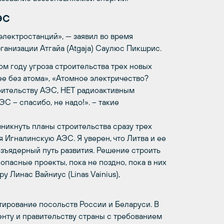
ЭС
электростанций», — заявил во время
анизации Атгайа (Atgaja) Саулюс Пикшрис.
ом году угроза строительства трех новых
ее без атома», «Атомное электричество?
роительству АЭС, НЕТ радиоактивным
С – спасибо, не надо!». – такие
озникнуть планы строительства сразу трех
 Игналинскую АЭС. Я уверен, что Литва и ее
езъядерный путь развития. Решение строить
опасные проекты, пока не поздно, пока в них
у Линас Вайниус (Linas Vainius),
тирование посольств России и Беларуси. В
нту и правительству страны с требованием