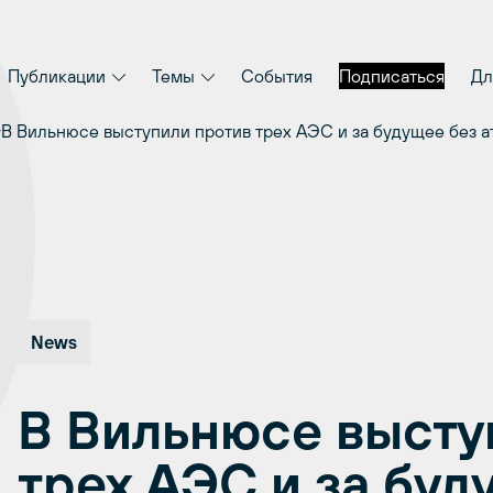
Публикации
Темы
События
Подписаться
Дл
В Вильнюсе выступили против трех АЭС и за будущее без а
News
В Вильнюсе высту
трех АЭС и за буд