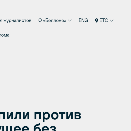
я журналистов
О «Беллоне»
ENG
ETC
тома
пили против
ущее без