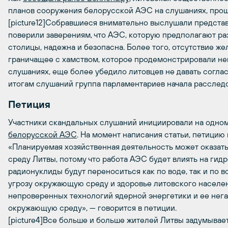
планов сооружения белорусской АЭС на слушаниях, прош
[picture12]Собравшиеся внимательно выслушали представ
поверили заверениям, что АЭС, которую предполагают раз
столицы, надежна и безопасна. Более того, отсутствие же
граничащее с хамством, которое продемонстрировали не
слушаниях, еще более убедило литовцев не давать соглас
итогам слушаний группа парламентариев начала расслед
Петиция
Участники скандальных слушаний инициировали на одном
белорусской АЭС
. На момент написания статьи, петицию
«Планируемая хозяйственная деятельность может оказат
среду Литвы, потому что работа АЭС будет влиять на гид
радионуклиды будут переноситься как по воде, так и по в
угрозу окружающую среду и здоровье литовского населен
непроверенных технологий ядерной энергетики и ее нега
окружающую среду», — говорится в петиции.
[picture4]Все больше и больше жителей Литвы задумывает