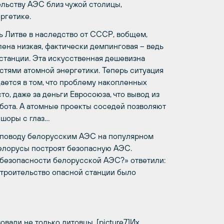
льству АЭС близ чужой столицы,
ргетике.
ь Литве в наследство от СССР, вобщем,
ена низкая, фактически демпинговая – ведь
станции. Эта искусственная дешевизна
стями атомной энергетики. Теперь ситуация
ается в том, что проблему накопленных
о, даже за деньги Евросоюза, что вывод из
бота. А атомные проекты соседей позволяют
 шоры с глаз…
о поводу белорусским АЭС на популярном
 белорусы построят безопасную АЭС.
 безопасности белорусской АЭС?» ответили:
строительство опасной станции было
вали не только литовцы. [picture7]Их