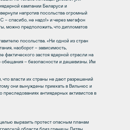
иядерной кампании Беларуси и
звернули напротив посольства огромный
 – спасибо, не надо!» и через мегафон
ты, можно предположить, что дипломатов
тавителю посольства. «Ни одной из стран
ания, наоборот – зависимость,
е фактического застоя ядерной отрасли на
е обещания – безопасности и дешевизны. Им
 что власти их страны не дают разрешений
тому они вынуждены приехать в Вильнюс и
о преследованиях антиядерных активистов в
 целью выразить протест опасным планам
градской области близ границы Литвы.