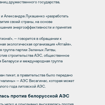
аниц дружественного государства,
 и Александра Лукашенко «разработать
ития своей страны, на основе
ышения энергоэффективности и принятия
гиона!», — говорится в обращении к
ая экологическая организация «Атгайя»,
я группа партии Зеленых Литвы,
отив строительства АЭС, общественное
я Беларуси и международная группа
ан пикет, в правительства было передано
Игналины» — АЭС Висагинас, которая может
лого года литовской АЭС.
лась против белорусской АЭС
ть четко и однозначно высказалась против