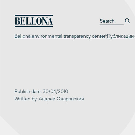
Перейти
к
содержимому
Bellona environmental transparency center
Публикации
Publish date: 30/04/2010
Written by: Андрей Ожаровский