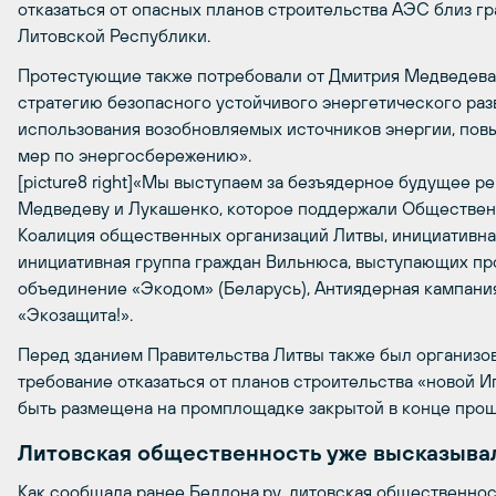
отказаться от опасных планов строительства АЭС близ гр
Литовской Республики.
Протестующие также потребовали от Дмитрия Медведева
стратегию безопасного устойчивого энергетического разв
использования возобновляемых источников энергии, пов
мер по энергосбережению».
[picture8 right]«Мы выступаем за безъядерное будущее ре
Медведеву и Лукашенко, которое поддержали Общественн
Коалиция общественных организаций Литвы, инициативна
инициативная группа граждан Вильнюса, выступающих пр
объединение «Экодом» (Беларусь), Антиядерная кампани
«Экозащита!».
Перед зданием Правительства Литвы также был организов
требование отказаться от планов строительства «новой 
быть размещена на промплощадке закрытой в конце прош
Литовская общественность уже высказыва
Как
сообщала ранее Беллона.ру
, литовская общественнос