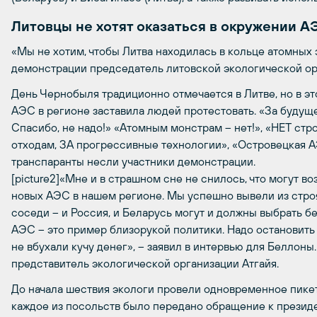
Литовцы не хотят оказаться в окружении А
«Мы не хотим, чтобы Литва находилась в кольце атомных 
демонстрации председатель литовской экологической орг
День Чернобыля традиционно отмечается в Литве, но в эт
АЭС в регионе заставила людей протестовать. «За будущ
Спасибо, не надо!» «Атомным монстрам – нет!», «НЕТ ст
отходам, ЗА прогрессивные технологии», «Островецкая АЭ
транспаранты несли участники демонстрации.
[picture2]«Мне и в страшном сне не снилось, что могут в
новых АЭС в нашем регионе. Мы успешно вывели из строя
соседи – и Россия, и Беларусь могут и должны выбрать б
АЭС – это пример близорукой политики. Надо остановить 
не вбухали кучу денег», – заявил в интервью для Беллоны.р
представитель экологической организации Атгайя.
До начала шествия экологи провели одновременное пике
каждое из посольств было передано обращение к президе