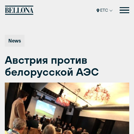
Перейти
к
ETC
содержимому
News
Австрия против
белорусской АЭС