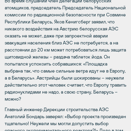
Во время слушаний член делегации белорусских
атомщиков, председатель Председатель Национальной
комиссии по радиационной безопасности при Совмине
Республики Беларусь, Яков Кенигсберг заявил, что
никакого воздействия на Австрию белорусская АЭС
оказать не может, даже при запроектной аварии
эвакуация населения близ АЭС не потребуется, а на
расстоянии до 20 км может потребоваться лишь защита
щитовидной железы – раздача таблеток йода. Он
попытался успокоить собравшихся: «Площадка
выбрана так, что самые сильные ветра идут не в Европу,
а в Беларусь». Австрийцы были шокированы – неужели
действительно этот человек считает, что Европу травить
радионуклидами не надо, а свою страну, Беларусь –
можно?
Главный инженер Дирекции строительства АЭС
Анатолий Бондарь заверял: «Выбор проекта произведен
тщательно! Неужели мы могли допустить выбор
опасного экспериментального реактора?!» Дело в том,