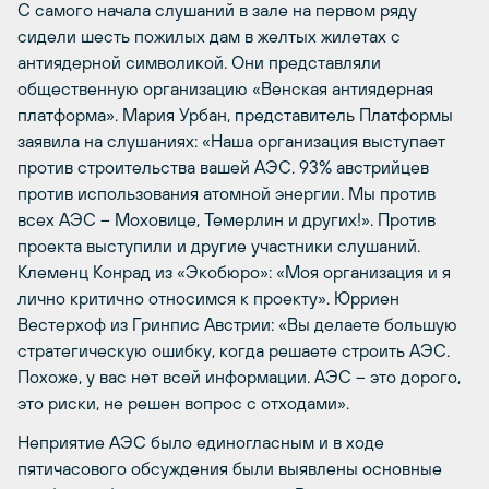
С самого начала слушаний в зале на первом ряду
сидели шесть пожилых дам в желтых жилетах с
антиядерной символикой. Они представляли
общественную организацию «Венская антиядерная
платформа». Мария Урбан, представитель Платформы
заявила на слушаниях: «Наша организация выступает
против строительства вашей АЭС. 93% австрийцев
против использования атомной энергии. Мы против
всех АЭС – Моховице, Темерлин и других!». Против
проекта выступили и другие участники слушаний.
Клеменц Конрад из «Экобюро»: «Моя организация и я
лично критично относимся к проекту». Юрриен
Вестерхоф из Гринпис Австрии: «Вы делаете большую
стратегическую ошибку, когда решаете строить АЭС.
Похоже, у вас нет всей информации. АЭС – это дорого,
это риски, не решен вопрос с отходами».
Неприятие АЭС было единогласным и в ходе
пятичасового обсуждения были выявлены основные