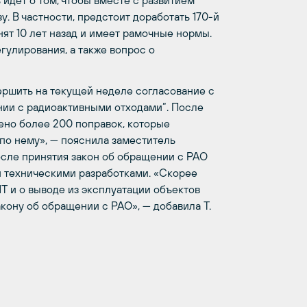
 идет о том, чтобы вместе с развитием
. В частности, предстоит доработать 170-й
ят 10 лет назад и имеет рамочные нормы.
гулирования, а также вопрос о
вершить на текущей неделе согласование с
ии с радиоактивными отходами“. После
ено более 200 поправок, которые
по нему», — пояснила заместитель
осле принятия закон об обращении с РАО
и техническими разработками. «Скорее
Т и о выводе из эксплуатации объектов
кону об обращении с РАО», — добавила Т.