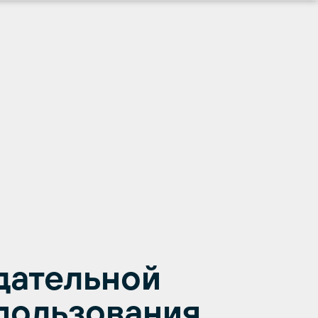
дательной
спользования