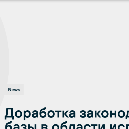
News
Доработка законо
базы в области и