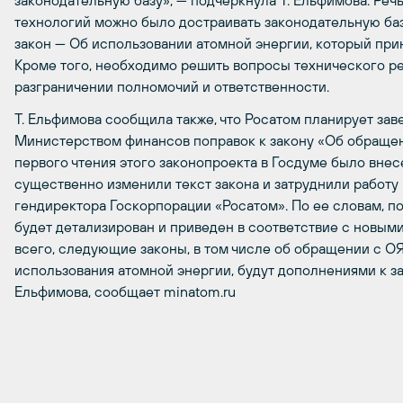
законодательную базу», — подчеркнула Т. Ельфимова. Речь
технологий можно было достраивать законодательную базу
закон — Об использовании атомной энергии, который прин
Кроме того, необходимо решить вопросы технического ре
разграничении полномочий и ответственности.
Т. Ельфимова сообщила также, что Росатом планирует за
Министерством финансов поправок к закону «Об обращен
первого чтения этого законопроекта в Госдуме было внес
существенно изменили текст закона и затруднили работу 
гендиректора Госкорпорации «Росатом». По ее словам, п
будет детализирован и приведен в соответствие с новым
всего, следующие законы, в том числе об обращении с ОЯ
использования атомной энергии, будут дополнениями к за
Ельфимова, сообщает minatom.ru