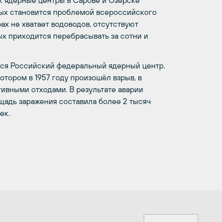
ак ядерные центры в Сарове и Озерске
рых становится проблемой всероссийского
рах не хватает водоводов, отсутствуют
ых приходится перебрасывать за сотни и
тся Российский федеральный ядерный центр.
котором в 1957 году произошёл взрыв, в
тивными отходами. В результате аварии
щадь заражения составила более 2 тысяч
ек.