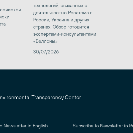
технологий, связанных с
оссийской
деятельностью Росатома в
иски
России, Украине и других
ата
странах. Обзор готовится
экспертами-консультантами
«Беллоны»
30/07/2026
Environmental Transparency Center
o Newsletter in English
Subscribe to Newsletter in R