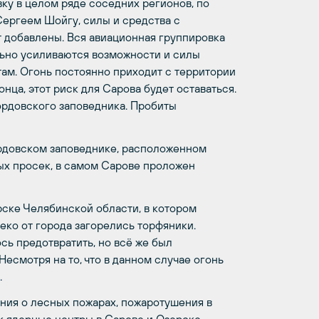
вку в целом ряде соседних регионов, по
ергеем Шойгу, силы и средства с
т добавлены. Вся авиационная группировка
льно усиливаются возможности и силы
там. Огонь постоянно приходит с территории
онца, этот риск для Сарова будет оставаться.
ордовского заповедника. Пробиты
рдовском заповеднике, расположенном
ых просек, в самом Сарове проложен
ске Челябинской области, в котором
ко от города загорелись торфяники.
ь предотвратить, но всё же был
есмотря на то, что в данном случае огонь
.
ения о лесных пожарах, пожаротушения в