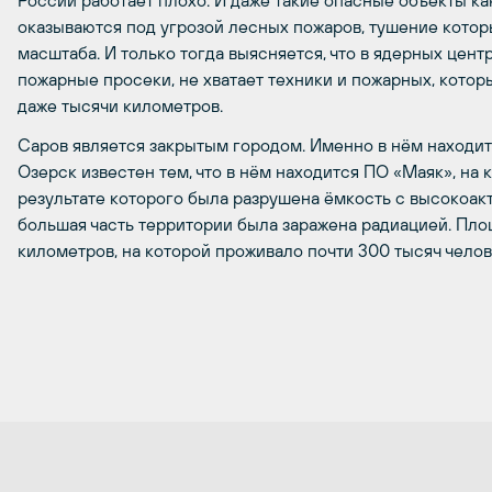
России работает плохо. И даже такие опасные объекты к
оказываются под угрозой лесных пожаров, тушение кото
масштаба. И только тогда выясняется, что в ядерных цент
пожарные просеки, не хватает техники и пожарных, котор
даже тысячи километров.
Саров является закрытым городом. Именно в нём находи
Озерск известен тем, что в нём находится ПО «Маяк», на 
результате которого была разрушена ёмкость с высокоак
большая часть территории была заражена радиацией. Пло
километров, на которой проживало почти 300 тысяч челов