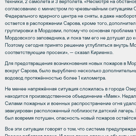
техники, 2 самолета и 3 вертолета. «Несмотря на обстано
согласованию с министром по чрезвычайным ситуациям С
Федерального ядерного центра не сняты, а даже наоборо
остается в распоряжении Сарова, кроме того, дополните
группировки в Мордовии, потому что основная проблема 
Мордовского заповедника, и пока там его не дотушат до к
Поэтому сегодня принято решение углубляться внутрь М
соответствующие просеки», — сказал Кириенко.
Для предотвращения возникновения новых пожаров в Мо
вокруг Сарова, было вырублено несколько дополнительн
водовод протяжённостью более 1 километра.
Не менее напряжённая ситуация сложилась в городе Озер
находится производственное объединение «Маяк». Недале
Силами пожарных и военных распространение огня удалос
эвакуирован расположенный поблизости детский лагерь. Н
был вовремя потушен, опасность новый пожаров остаётся
Все эти ситуации говорят о том, что система предупрежд