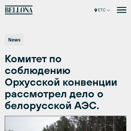
Перейти
к
ETC
содержимому
News
Комитет по
соблюдению
Орхусской конвенции
рассмотрел дело о
белорусской АЭС.