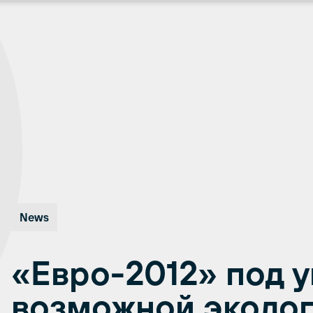
News
«Евро-2012» под у
возможной эколо