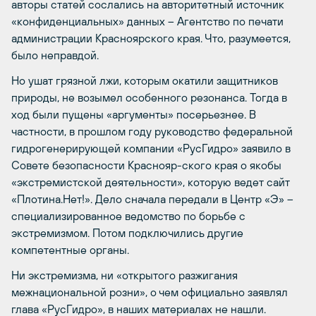
авторы статей сослались на авторитетный источник
«конфиденциальных» данных – Агентство по печати
администрации Красноярского края. Что, разумеется,
было неправдой.
Но ушат грязной лжи, которым окатили защитников
природы, не возымел особенного резонанса. Тогда в
ход были пущены «аргументы» посерьезнее. В
частности, в прошлом году руководство федеральной
гидрогенерирующей компании «РусГидро» заявило в
Совете безопасности Краснояр-ского края о якобы
«экстремистской деятельности», которую ведет сайт
«Плотина.Нет!». Дело сначала передали в Центр «Э» –
специализированное ведомство по борьбе с
экстремизмом. Потом подключились другие
компетентные органы.
Ни экстремизма, ни «открытого разжигания
межнациональной розни», о чем официально заявлял
глава «РусГидро», в наших материалах не нашли.