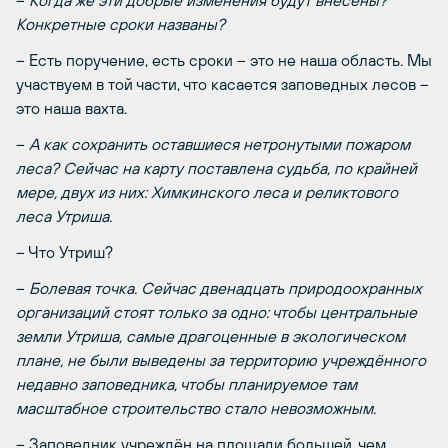
–
Когда же эти добрые изменения будут внесены?
Конкретные сроки названы?
– Есть поручение, есть сроки – это не наша область. Мы
участвуем в той части, что касается заповедных лесов –
это наша вахта.
–
А как сохранить оставшиеся нетронутыми пожаром
леса? Сейчас на карту поставлена судьба, по крайней
мере, двух из них: Химкинского леса и реликтового
леса Утриша.
– Что Утриш?
–
Болевая точка. Сейчас двенадцать природоохранных
организаций стоят только за одно: чтобы центральные
земли Утриша, самые драгоценные в экологическом
плане, не были выведены за территорию учреждённого
недавно заповедника, чтобы планируемое там
масштабное строительство стало невозможным.
– Заповедник учреждён на площади большей, чем