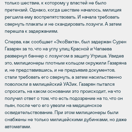
только шествие, к которому у властей не было
претензий. Однако, когда шествие началось, милиция
регшила ему воспрепятствовать. И начала требовать
свернуть плакаты и не скандировать лозунги. А затем
перешла к задержаниям.
Сперва, как сообщает «ЭкоВахта», был задержан Сурен
Газарян за то, что на углу улиц Красной и Чапаева
развернул баннер с лозунгом в защиту Утриша. Увидев
это, милиционеры плотным кольцом окружили Газаряна
и, не представившись, и не предъявив документов,
стали требовать его свернуть, а затем насильственно
поволокли в милицейский УАЗик. Газарян пытался
спросить, на каком основании это происходит, на что
получил ответ о том, что есть подозрение на то, что он
пьян, после чего его увезли на медицинское
освидетельствование. При этом милиционеры были
снабжены не только милицейскими дубинками, но даже
автоматами.