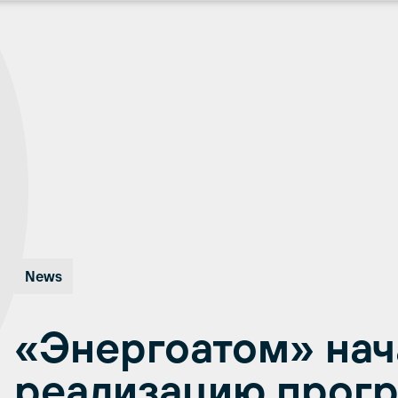
News
«Энергоатом» нач
реализацию прог