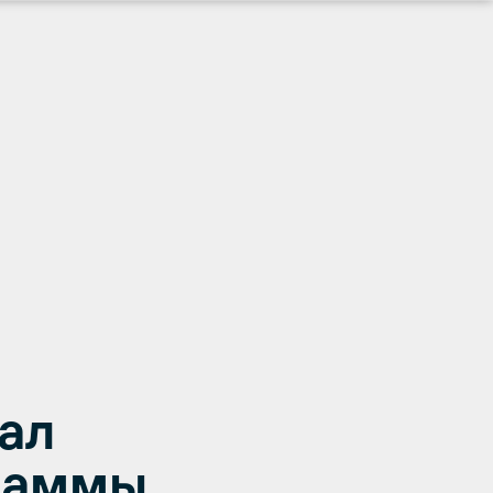
ал
раммы