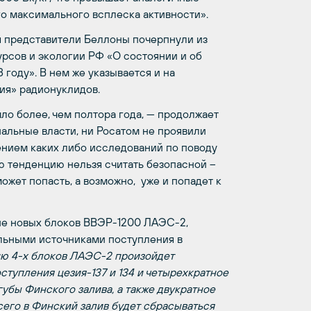
ого максимального всплеска активности».
я представители Беллоны почерпнули из
рсов и экологии РФ «О состоянии и об
оду». В нем же указывается и на
ния» радионуклидов.
о более, чем полтора года, — продолжает
альные власти, ни Росатом не проявили
дением каких либо исследований по поводу
ю тенденцию нельзя считать безопасной –
жет попасть, а возможно, уже и попадет к
ие новых блоков ВВЭР-1200 ЛАЭС-2,
ельными источниками поступления в
ию 4-х блоков ЛАЭС-2 произойдет
ступления цезия-137 и 134 и четырехкратное
убы Финского залива, а также двукратное
Всего в Финский залив будет сбрасываться