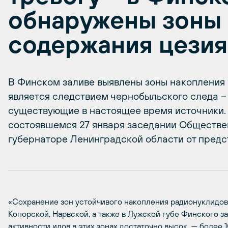
обнаружены зоны
содержания цезия
В Финском заливе выявлены зоны накопления ц
является следствием чернобыльского следа 
существующие в настоящее время источники. 
состоявшемся 27 января заседании Обществен
губернаторе Ленинградской области от предс
«Сохранение зон устойчивого накопления радионуклидов
Копорской, Нарвской, а также в Лужской губе Финского за
активности илов в этих зонах достаточно высок — более 