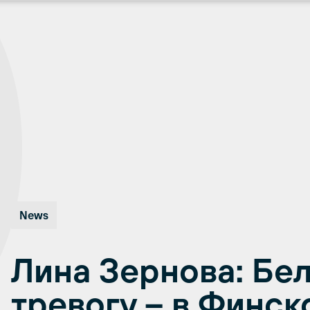
News
Лина Зернова: Бел
тревогу – в Финск