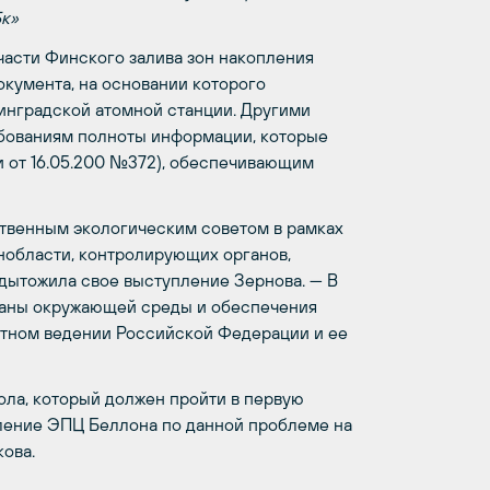
Бк»
части Финского залива зон накопления
кумента, на основании которого
инградской атомной станции. Другими
ебованиям полноты информации, которые
и от 16.05.200 №372), обеспечивающим
ственным экологическим советом в рамках
енобласти, контролирующих органов,
дытожила свое выступление Зернова. — В
храны окружающей среды и обеспечения
стном ведении Российской Федерации и ее
ола, который должен пройти в первую
вление ЭПЦ Беллона по данной проблеме на
ова.