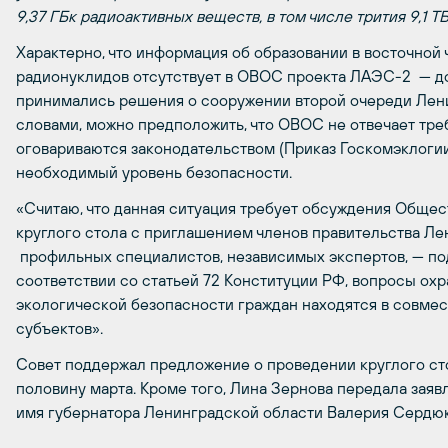
9,37 ГБк радиоактивных веществ, в том числе трития 9,1 Т
Характерно, что информация об образовании в восточной 
радионуклидов отсутствует в ОВОС проекта ЛАЭС-2 — до
принимались решения о сооружении второй очереди Лен
словами, можно предположить, что ОВОС не отвечает тр
оговариваются законодательством (Приказ Госкомэклоги
необходимый уровень безопасности.
«Считаю, что данная ситуация требует обсуждения Обще
круглого стола с приглашением членов правительства Л
профильных специалистов, независимых экспертов, — по
соответствии со статьей 72 Конституции РФ, вопросы о
экологической безопасности граждан находятся в совме
субъектов».
Совет поддержал предложение о проведении круглого ст
половину марта. Кроме того, Лина Зернова передала зая
имя губернатора Ленинградской области Валерия Сердюк