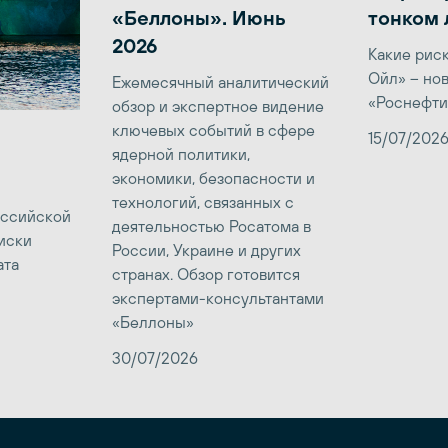
«Беллоны». Июнь
тонком 
2026
Какие рис
Ойл» – но
Ежемесячный аналитический
«Роснефти
обзор и экспертное видение
ключевых событий в сфере
15/07/202
ядерной политики,
экономики, безопасности и
технологий, связанных с
оссийской
деятельностью Росатома в
иски
России, Украине и других
ата
странах. Обзор готовится
экспертами-консультантами
«Беллоны»
30/07/2026