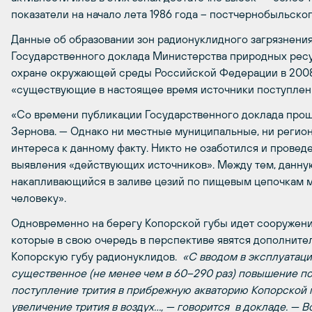
показатели на начало лета 1986 года – постчернобыльск
Данные об образовании зон радионуклидного загрязнени
Государственного доклада Министерства природных ресу
охране окружающей среды Российской Федерации в 2008 г
«существующие в настоящее время источники поступле
«Со времени публикации Государственного доклада прошл
Зернова. — Однако ни местные муниципальные, ни регион
интереса к данному факту. Никто не озаботился и прове
выявления «действующих источников». Между тем, данну
накапливающийся в заливе цезий по пищевым цепочкам мо
человеку».
Одновременно на берегу Копорской губы идет сооружен
которые в свою очередь в перспективе явятся дополнит
Копорскую губу радионуклидов.
«С вводом в эксплуатац
существенное (не менее чем в 60–290 раз) повышение по
поступление трития в прибрежную акваторию Копорской г
увеличение трития в воздух…, — говорится в докладе. — 