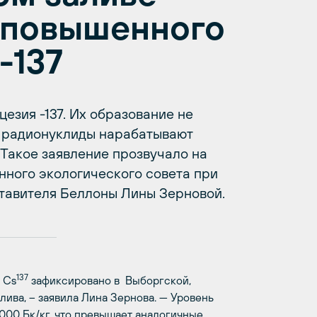
 повышенного
-137
езия -137. Их образование не
– радионуклиды нарабатывают
Такое заявление прозвучало на
ного экологического совета при
тавителя Беллоны Лины Зерновой.
137
 Cs
зафиксировано в Выборгской,
лива, – заявила Лина Зернова. — Уровень
1000 Бк/кг, что превышает аналогичные