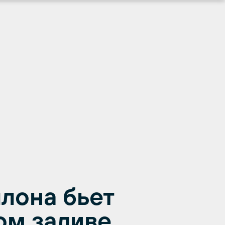
лона бьет
ом заливе