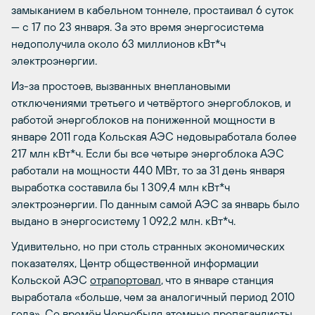
замыканием в кабельном тоннеле, простаивал 6 суток
— с 17 по 23 января. За это время энергосистема
недополучила около 63 миллионов кВт*ч
электроэнергии.
Из-за простоев, вызванных внеплановыми
отключениями третьего и четвёртого энергоблоков, и
работой энергоблоков на пониженной мощности в
январе 2011 года Кольская АЭС недовыработала более
217 млн кВт*ч. Если бы все четыре энергоблока АЭС
работали на мощности 440 МВт, то за 31 день января
выработка составила бы 1 309,4 млн кВт*ч
электроэнергии. По данным самой АЭС за январь было
выдано в энергосистему 1 092,2 млн. кВт*ч.
Удивительно, но при столь странных экономических
показателях, Центр общественной информации
Кольской АЭС
отрапортовал
, что в январе станция
выработала «больше, чем за аналогичный период 2010
года». Со времён Чернобыля атомные пропагандисты