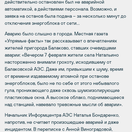
действительно остановлен был не аварийной
автоматикой, а действиями персонала. Возможно, и
заявка на останов была подана – за несколько минут до
отключения энергоблока от сети…
Аварию было слышно в городе. Местная газета
«Упрямые факты» так рассказывает о впечатлениях
жителей пригорода Балаково, ставших очевидцами
аварии: «Вечером 7 февраля жители села Натальино
настороженно внимали грохоту, исходившему от
Балаковской АЭС. Даже им, привыкшим к шуму, время
от времени издаваемому атомной при останове
энергоблоков, было не по себе от этого небывалого
гула, проникающего даже сквозь шумоизолирующие
пластиковые окна. А высокое облако, поднимающееся
над станцией, навевало тревожные мысли об аварии».
Начальник Информцентра АЭС Наталья Бондаренко,
напротив, не считает произошедшее аварией и даже
инцидентом. В переписке с Анной Виноградовой,