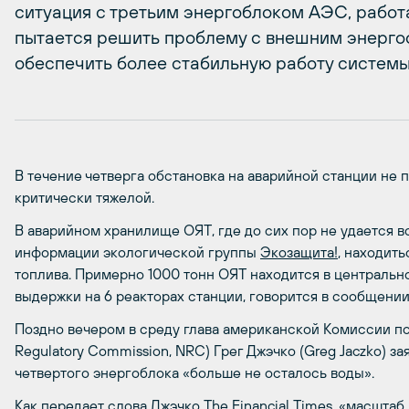
ситуация с третьим энергоблоком АЭС, работ
пытается решить проблему с внешним энерго
обеспечить более стабильную работу системы
В течение четверга обстановка на аварийной станции не 
критически тяжелой.
В аварийном хранилище ОЯТ, где до сих пор не удается в
информации экологической группы
Экозащита!
, находить
топлива. Примерно 1000 тонн ОЯТ находится в центральн
выдержки на 6 реакторах станции, говорится в сообщении
Поздно вечером в среду глава американской Комиссии по
Regulatory Commission, NRC) Грег Джэчко (Greg Jaczko) за
четвертого энергоблока «больше не осталось воды».
Как передает слова Джэчко The Financial Times, «масшта