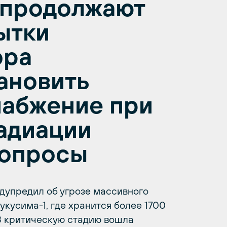
 продолжают
пытки
ора
ановить
набжение при
адиации
вопросы
дупредил об угрозе массивного
кусима-1, где хранится более 1700
 В критическую стадию вошла