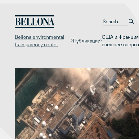
Перейти
к
содержимому
Bellona environmental
США и Франция 
Публикации
transparency center
внешнее энерг