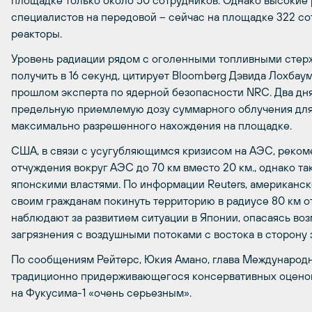
площадке только около 50 сотрудников. Однако высокие
специалистов на передовой – сейчас на площадке 322 с
реакторы.
Уровень радиации рядом с оголенными топливными стерж
получить в 16 секунд, цитирует Bloomberg Дэвида Лохбаум
прошлом эксперта по ядерной безопасности NRC. Два дня
предельную приемлемую дозу суммарного облучения для 
максимально разрешенного нахождения на площадке.
США, в связи с усугубляющимся кризисом на АЭС, реком
отчуждения вокруг АЭС до 70 км вместо 20 км., однако т
японскими властями. По информации Reuters, американс
своим гражданам покинуть территорию в радиусе 80 км о
наблюдают за развитием ситуации в Японии, опасаясь во
загрязнения с воздушными потоками с востока в сторону 
По сообщениям Рейтерс, Юкия Амано, глава Международн
традиционно придерживающегося консервативных оценок
на Фукусима-1 «очень серьезным».