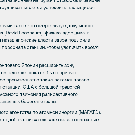
 радиационные нагрузки потребовали замены
отрудника пытаются успокоить плавящиеся
нями таков, что смертельную дозу можно
а (David Lochbaum), физика-ядерщика, в
 назад японские власти вдвое повысили
персонала станции, чтобы увеличить время
ендовало Японии расширить зону
акое решение пока не было принято
кое правительство также рекомендовало
т станции. США с большой тревогой
зможного движения радиоактивного
западных берегов страны.
ого агентства по атомной энергии (МАГАТЭ),
 подобных ситуаций, уже назвал положение