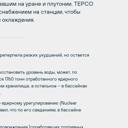
авшим на уране и плутонии. TEPCO
снабжением на станции, чтобы
 охлаждения.
претерпела резких ухудшений, но остается
осстановить уровень воды, может, по
ся 1760 тонн отработанного ядерного
ом хранилище, а остальное – в бассейнах
.
 ядерному урегулированию (Nuclear
явил, что по его сведениям, в бассейне
б повреждения [отработавших топливных