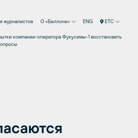
я журналистов
О «Беллоне»
ENG
ETC
опытки компании-оператора Фукусимы-1 восстановить
вопросы
пасаются