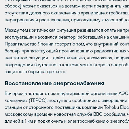
сборок] может сказаться на возможности предпринять ка
отсутствие должного охлаждения в хранилище отработа
перегревания и расплавления, приводящему к масштабно
Между тем критическая ситуация развивается опять на тр
эксплуатации находился реактор, работавший на смешан
Правительство Японии говорит о том, что внутренний ко
барьер, препятствующий проникновению радиоактивных ч
нештатной ситуации – действительно, «возможно», повре
повреждении внутреннего контейнмента второго энергоб
защитного барьера третьего.
Восстановление энергоснабжения
Вечером в четверг от эксплуатирующей организации АЭС
компании» (TEPCO), поступило сообщение о завершении 
станции от стороннего поставщика, компании Tohoku Elect
московскому времени новостная служба BBC сообщила, ч
длиной в 1 км и подключить к электроснабжению энергоб