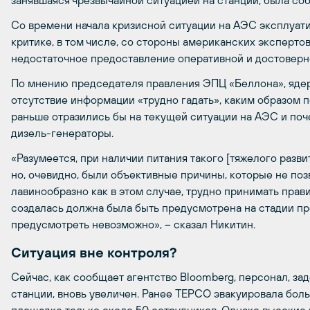
занявшаяся чрезвычайной ситуацией на станции, была соб
Со времени начала кризисной ситуации на АЭС эксплуат
критике, в том числе, со стороны американских экспертов
недостаточное предоставление оперативной и достоверн
По мнению председателя правления ЭПЦ «Беллона», ядер
отсутствие информации «трудно гадать», каким образом 
раньше отразились бы на текущей ситуации на АЭС и поч
дизель-генераторы.
«Разумеется, при наличии питания такого [тяжелого разви
но, очевидно, были объективные причины, которые не поз
лавинообразно как в этом случае, трудно принимать прав
создалась должна была быть предусмотрена на стадии про
предусмотреть невозможно», – сказал Никитин.
Ситуация вне контроля?
Сейчас, как сообщает агентство Bloomberg, персонал, за
станции, вновь увеличен. Ранее TEPCO эвакуировала бол