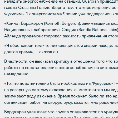
наладить энергоснабжение на станции. Guardian привод
газеты Сюзанны Гольденберг о том, что «промедления с
Фукусимы-1 к энергосистеме Японии уже подверглись кр
«Кеннет Берджерон (Kenneth Bergeron), занимавшийся м
Национальных лабораториях Сандиа (Sandia National Labs)
Айленда продемонстрировал важность привлечения сторо
«Я обеспокоен тем, что ликвидация этой аварии находила
долгое время», – сказал он.
В частности, он высказал критику в отношении того, что 
работы по восстановлению энергоснабжения на системах
немедленно.
«То, что действительно было необходимо на Фукусиме-1 –
на резервную систему охлаждения, а вместо этого мы ви
закачивают воду из океана. Время покажет, было ли это е
организация работ, на скорую руку, кажется мне решением
Берджерон указывает, что группа специалистов по урегу