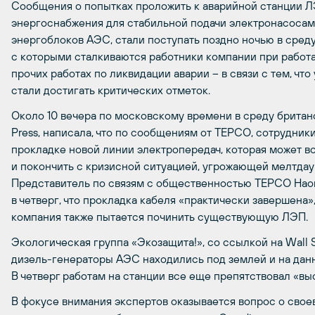
Сообщения о попытках проложить к аварийной станции Л
энергоснабжения для стабильной подачи электронасосами
энергоблоков АЭС, стали поступать поздно ночью в среду
с которыми сталкиваются работники компании при работа
прочих работах по ликвидации аварии – в связи с тем, чт
стали достигать критических отметок.
Около 10 вечера по московскому времени в среду британс
Press, написала, что по сообщениям от TEPCO, сотрудник
прокладке новой линии электропередач, которая может в
и покончить с кризисной ситуацией, угрожающей мелтдау
Представитель по связям с общественностью TEPCO Наоки
в четверг, что прокладка кабеля «практически завершена»,
компания также пытается починить существующую ЛЭП.
Экологическая группа «Экозащита!», со ссылкой на Wall St
дизель-генераторы АЭС находились под землей и на данн
В четверг работам на станции все еще препятствовал «вы
В фокусе внимания экспертов оказывается вопрос о сво