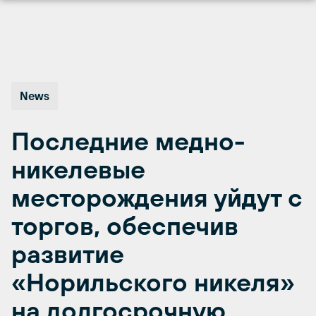
Перейти
к
содержимому
News
Последние медно-
никелевые
месторождения уйдут с
торгов, обеспечив
развитие
«Норильского никеля»
на долгосрочную