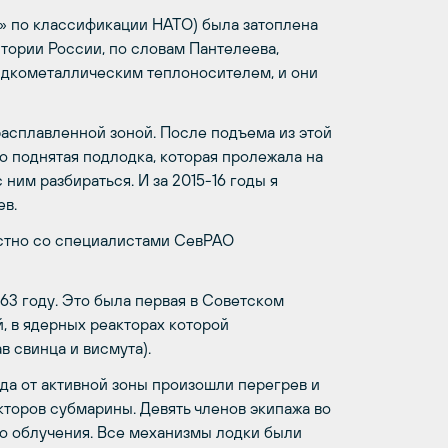
» по классификации НАТО) была затоплена
стории России, по словам Пантелеева,
идкометаллическим теплоносителем, и они
асплавленной зоной. После подъема из этой
о поднятая подлодка, которая пролежала на
с ним разбираться. И за 2015-16 годы я
ев.
естно со специалистами СевРАО
63 году. Это была первая в Советском
, в ядерных реакторах которой
 свинца и висмута).
ода от активной зоны произошли перегрев и
торов субмарины. Девять членов экипажа во
о облучения. Все механизмы лодки были