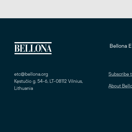
Bellona 
etc@bellona.org
Subscribe t
Kęstučio g. 54-6, LT-08112 Vilnius,
About Bell
Lithuania