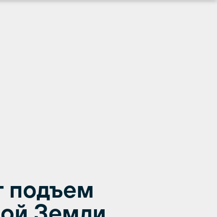
т подъем
вой Земли