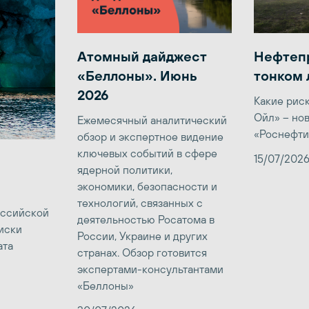
Атомный дайджест
Нефтеп
«Беллоны». Июнь
тонком 
2026
Какие рис
Ойл» – но
Ежемесячный аналитический
«Роснефти
обзор и экспертное видение
ключевых событий в сфере
15/07/202
ядерной политики,
экономики, безопасности и
технологий, связанных с
оссийской
деятельностью Росатома в
иски
России, Украине и других
ата
странах. Обзор готовится
экспертами-консультантами
«Беллоны»