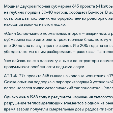
Мощная двухреакторная субмарина 645 проекта («Ноябрь
на глубине порядка 30-40 метров, сообщает Би-порт. В и
осталось два последних непереработанных реактора с ж
находятся именно на этой лодке.
«Один более-менее нормальный, второй — аварийный, с р
субмарины надо изготовить трехотсечный блок, потому чт
дне 30 лет, на плаву в док не зайдет. И с 2015 года начать 
убежден, что мы с ним разберемся», — рассказал Пантеле
Уже сейчас, по его словам, ученые и конструкторы совм
продумывают особенности подъема лодки.
АПЛ «К-27» проекта 645 вышла на ходовые испытания в 19
Союзе опытная подлодка с паропроизводящей установкой
использовался жидкометаллический теплоноситель (сплав
Однако уже в 1968 году в результате нарушения теплоотв
разрушение тепловыделяющих элементов в одном из реак
время аварии получили смертельные дозы радиоактивног