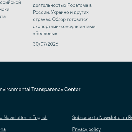
оссийской
деятельностью Росатома в
иски
России, Украине и других
ата
странах. Обзор готовится
экспертами-консультантами
«Беллоны»
30/07/2026
Environmental Transparency Center
o Newsletter in English
Subscribe to Newsletter in R
ona
Privacy policy