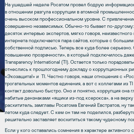
На ушедшей неделе Росатом провел бодрую информацион
в отношении разгула коррупции в атомной промышленности
очень высоком профессиональном уровне. С привлечение
совершенно независимых. Обычно-то бывает по-другому:
десяток интервью экспертов, мягко говоря, неизвестного
интернета подключается пара сайтов, которые с большим
собственной подписью. Теперь все куда более серьезно.
повышению прозрачности», в который подключилось даж
Transpаrency International (TI). Остается только порадова
отнеслись к прошлогоднему докладу о коррупционных ри
«Экозащита!» и TI. Честно говоря, наши отношения с «Ро
трогательных моментов единения, а вот с коллегами из 
контакт довольно быстро. Оно и понятно, коррупция она г
набитые дензнаками «ящики из-под ксерокса», а на верху
расхититель, замглавы Росатома Евгений Евстратов, ну т
летом куда следует. С кем он там не поделился, разберу
решительно заставляет восхититься такому чудесному по
Если у кого оставались сомнения в характере активного 