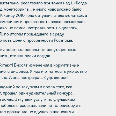
шительно расставило все точки над i. «Когда
нд мониторинга … ничего невозможно было
 концу 2010 года ситуация стала меняться, а
изменился и прозрачность резко повысилась.
леко, но важна настроенность на диалог», —
I, по итогам прошедшего в среду
по повышению прозрачности Росатома.
ория несет колоссальные репутационные
ить, кто эти риски создал.
аботают! Вносят изменения в нормативные
но, с цифрами. У них и отчетность уже есть о
ьно. А она пострадала, будь здоров!
едений по закупкам и после того, как
, прошел один удивительный конкурс.
егионах. Закупали услуги по улучшению
побольше рассказывали по телевизору и в
какое сравнение не идущая с японскими