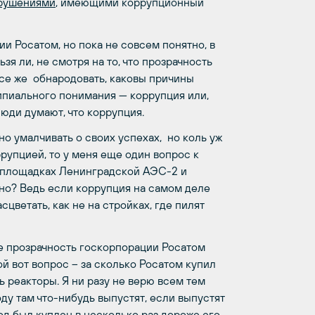
арушениями
, имеющими коррупционный
ии Росатом, но пока не совсем понятно, в
зя ли, не смотря на то, что прозрачность
се же обнародовать, каковы причины
ипиального понимания — коррупция или,
юди думают, что коррупция.
о умалчивать о своих успехах, но коль уж
рупцией, то у меня еще один вопрос к
ойплощадках Ленинградской АЭС-2 и
но? Ведь если коррупция на самом деле
асцветать, как не на стройках, где пилят
де прозрачность госкорпорации Росатом
ой вот вопрос – за сколько Росатом купил
ь реакторы. Я ни разу не верю всем тем
оду там что-нибудь выпустят, если выпустят
од был куплен в несколько раз дороже его