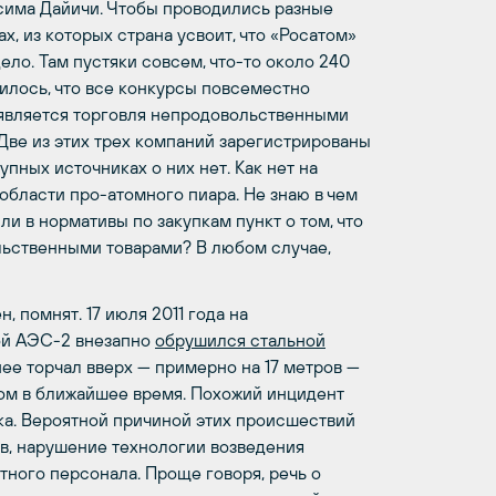
сима Дайичи. Чтобы проводились разные
, из которых страна усвоит, что «Росатом»
ело. Там пустяки совсем, что-то около 240
илось, что все конкурсы повсеместно
 является торговля непродовольственными
. Две из этих трех компаний зарегистрированы
ных источниках о них нет. Как нет на
области про-атомного пиара. Не знаю в чем
и в нормативы по закупкам пункт о том, что
льственными товарами? В любом случае,
, помнят. 17 июля 2011 года на
ой АЭС-2 внезапно
обрушился стальной
нее торчал вверх — примерно на 17 метров —
ном в ближайшее время. Похожий инцидент
нка. Вероятной причиной этих происшествий
в, нарушение технологии возведения
тного персонала. Проще говоря, речь о