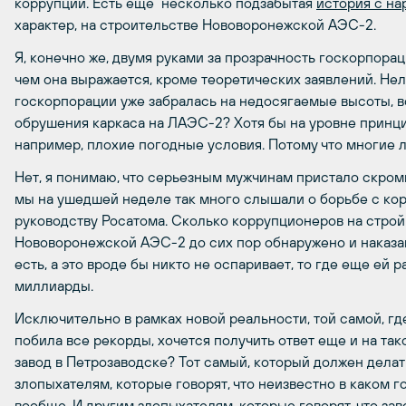
коррупции. Есть еще несколько подзабытая
история с н
характер, на строительстве Нововоронежской АЭС-2.
Я, конечно же, двумя руками за прозрачность госкорпорац
чем она выражается, кроме теоретических заявлений. Нель
госкорпорации уже забралась на недосягаемые высоты, в
обрушения каркаса на ЛАЭС-2? Хотя бы на уровне принц
например, плохие погодные условия. Потому что многие л
Нет, я понимаю, что серьезным мужчинам пристало скромн
мы на ушедшей неделе так много слышали о борьбе с кор
руководству Росатома. Сколько коррупционеров на стр
Нововоронежской АЭС-2 до сих пор обнаружено и наказа
есть, а это вроде бы никто не оспаривает, то где еще ей р
миллиарды.
Исключительно в рамках новой реальности, той самой, г
побила все рекорды, хочется получить ответ еще и на так
завод в Петрозаводске? Тот самый, который должен делат
злопыхателям, которые говорят, что неизвестно в каком г
вообще. И другим злопыхателям, которые говорят, что зав