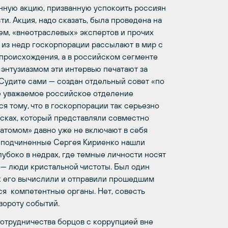
ную акцию, призванную успокоить россиян
. Акция, надо сказать, была проведена на
м, «внеотраслевых» экспертов и прочих
 из недр госкорпорации рассылают в мир с
 происхождения, а в российском сегменте
 энтузиазмом эти интервью печатают за
 Судите сами — создан отдельный совет «по
е уважаемое российское отделение
ться тому, что в госкорпорации так серьезно
сках, который представляли совместно
сатомом» давно уже не включают в себя
TI подчиненные Сергея Кириенко нашли
лубоко в недрах, где темные личности носят
 — люди кристальной чистоты. Был один
ак его вычислили и отправили прошедшим
тся компетентные органы. Нет, совесть
вороту событий.
сотрудничества борцов с коррупцией вне