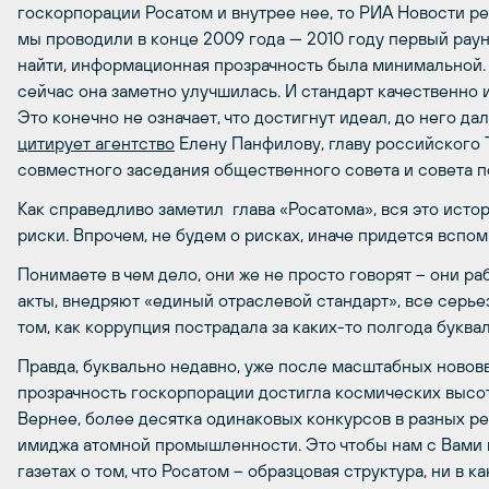
госкорпорации Росатом и внутрее нее, то РИА Новости ре
мы проводили в конце 2009 года — 2010 году первый рау
найти, информационная прозрачность была минимальной. К
сейчас она заметно улучшилась. И стандарт качественно 
Это конечно не означает, что достигнут идеал, до него да
цитирует агентство
Елену Панфилову, главу российского T
совместного заседания общественного совета и совета 
Как справедливо заметил глава «Росатома», вся это ист
риски. Впрочем, не будем о рисках, иначе придется вспомн
Понимаете в чем дело, они же не просто говорят – они р
акты, внедряют «единый отраслевой стандарт», все серьез
том, как коррупция пострадала за каких-то полгода буквал
Правда, буквально недавно, уже после масштабных нововв
прозрачность госкорпорации достигла космических высот
Вернее, более десятка одинаковых конкурсов в разных р
имиджа атомной промышленности. Это чтобы нам с Вами 
газетах о том, что Росатом – образцовая структура, ни в 