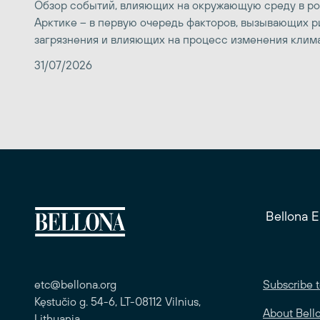
Обзор событий, влияющих на окружающую среду в р
Арктике – в первую очередь факторов, вызывающих р
загрязнения и влияющих на процесс изменения клим
31/07/2026
Bellona 
etc@bellona.org
Subscribe t
Kęstučio g. 54-6, LT-08112 Vilnius,
About Bell
Lithuania