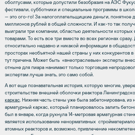
оболтусами, которые допустили безобразия на АЭС Фуку
фестивали, субботники и специальные программы в школах
— это ого-го! За налогоплательщицкие деньги, понятное д
миллионов рублей в общей сложности. И как-то так получ
выиграли три компании, областью деятельности которых
товарами. То есть все три вместе во всех регионах сразу
относительно недавно и никакой информации в общедоступ
просторах необъятной нашей страны у них конкурентов в 
тут причина. Может быть «внеотраслевые» эксперты внесл
отныне для пиара нанимают только торговцев непродово
экспертам лучше знать, это само собой.
А вот еще познавательная история, которую многие, уверен
строительстве внешней оболочки реактора Ленинградск
каркас
. Нижняя часть стены уже была забетонирована, из 
арматурный каркас, который планировалось залить бето
был в январе, когда рухнула 14-метровая арматурная сте
является использование ненормативных стройматериало
атомных реакторов и, возможно, привлечение некомпетен