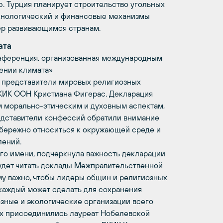
ю. Турция планирует строительство угольных
ехнологический и финансовые механизмы
ер развивающимся странам.
ата
нференция, организованная международным
ении климата»
пили представители мировых религиозных
РКИК ООН Кристиана Фигерас. Декларация
м морально-этическим и духовным аспектам,
едставители конфессий обратили внимание
ы бережно относиться к окружающей среде и
лений.
его имени, подчеркнула важность декларации
будет читать доклады Межправительственной
му важно, чтобы лидеры общин и религиозных
 каждый может сделать для сохранения
зные и экологические организации всего
их присоединились лауреат Нобелевской