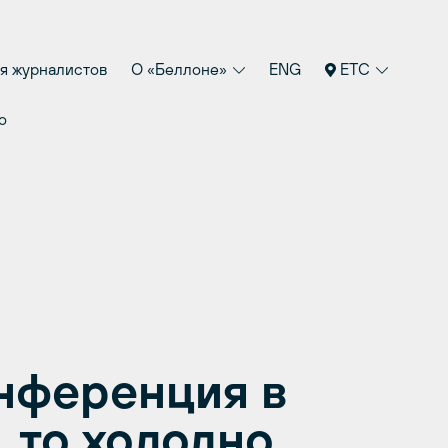
я журналистов
О «Беллоне»
ENG
ETC
о
нференция в
, то холодно