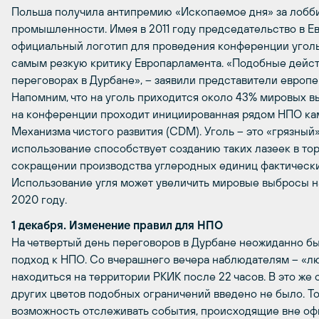
Польша получила антипремию «Ископаемое дня» за лобб
промышленности. Имея в 2011 году председательство в Е
официальный логотип для проведения конференции уголь
самым резкую критику Европарламента. «Подобные дейст
переговорах в Дурбане», – заявили представители европ
Напомним, что на уголь приходится около 43% мировых в
на конференции проходит инициированная рядом НПО кам
Механизма чистого развития (CDM). Уголь – это «грязный
использование способствует созданию таких лазеек в тор
сокращении производства углеродных единиц фактические
Использование угля может увеличить мировые выбросы на
2020 году.
1 декабря. Изменение правил для НПО
На четвертый день переговоров в Дурбане неожиданно б
подход к НПО. Со вчерашнего вечера наблюдателям – «л
находиться на территории РКИК после 22 часов. В это же
других цветов подобных ограничений введено не было. Т
возможность отслеживать события, происходящие вне оф