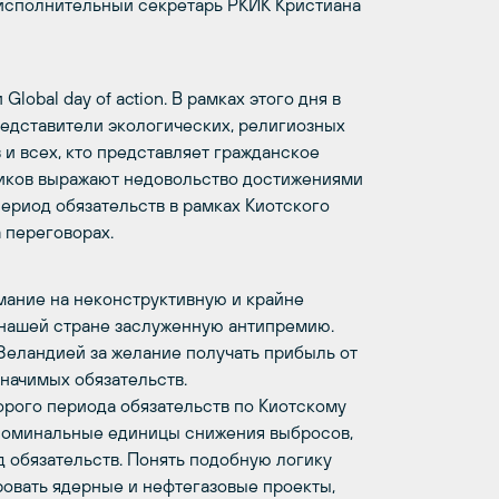
исполнительный секретарь РКИК Кристиана
obal day of action. В рамках этого дня в
редставители экологических, религиозных
и всех, кто представляет гражданское
ников выражают недовольство достижениями
период обязательств в рамках Киотского
 переговорах.
ание на неконструктивную и крайне
 нашей стране заслуженную антипремию.
Зеландией за желание получать прибыль от
начимых обязательств.
орого периода обязательств по Киотскому
 номинальные единицы снижения выбросов,
д обязательств. Понять подобную логику
ровать ядерные и нефтегазовые проекты,