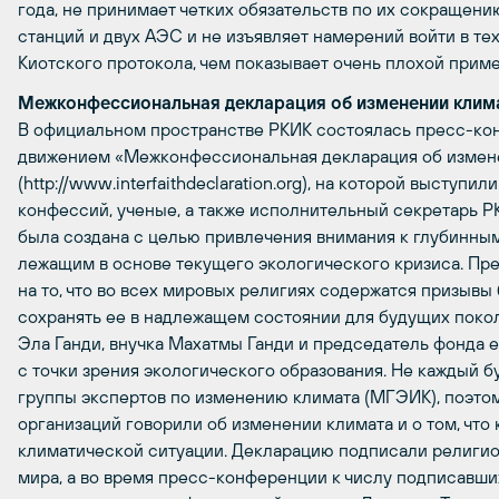
года, не принимает четких обязательств по их сокращени
станций и двух АЭС и не изъявляет намерений войти в т
Киотского протокола, чем показывает очень плохой прим
Межконфессиональная декларация об изменении клим
В официальном пространстве РКИК состоялась пресс-ко
движением «Межконфессиональная декларация об измен
(http://www.interfaithdeclaration.org), на которой высту
конфессий, ученые, а также исполнительный секретарь 
была создана с целью привлечения внимания к глубинны
лежащим в основе текущего экологического кризиса. Пр
на то, что во всех мировых религиях содержатся призыв
сохранять ее в надлежащем состоянии для будущих поко
Эла Ганди, внучка Махатмы Ганди и председатель фонда 
с точки зрения экологического образования. Не каждый 
группы экспертов по изменению климата (МГЭИК), поэто
организаций говорили об изменении климата и о том, что
климатической ситуации. Декларацию подписали религио
мира, а во время пресс-конференции к числу подписавш