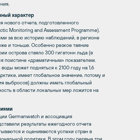
ния.
чный характер
 нового отчета, подготовленного
tic Monitoring and Assessment Programme).
ми за всю историю наблюдений, в регионе
оже и тоньше. Особенно резкое таяние
рии острова стаяло 300 гигатонн льда (в
тся поистине «драматичным» показателем.
оды может подняться к 2100 году на 1,6
Арктике, имеет глобальное значение, потому и
ния выбросов) должны иметь глобальный
нность в области локальных мер ложится на
ниями
ции Germanwatch и ассоциация
ставили результаты ежегодного отчета
итываются и оцениваются успехи стран в
ональной политики. В этом году первые три