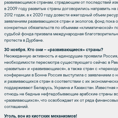
развивающимся странам, страдающим от последствий изм
в 2009 году развитые страны договорились направить на 
2012 годах, а к 2020 году довести ежегодный объем ресу
заявлениям развивающихся стран и экологов, фонд пока о
конкретных обязательств по объемам «климатической» по
судьбой фонда призвала международная благотворительн
протеста в Дурбане.
30 ноября. Кто они – «развивающиеся» страны?
Неожиданную активность и единодушие проявили Россия, 
необходимости пересмотра существующего сейчас в Рам
«развитые» и «развивающиеся», а также стран с «переходн
конференции в Бонне Россия выступила с заявлением о 
и развивающихся стран в соответствии с их экономическ
поддерживают Беларусь, Украина и Казахстан. Известная 
отнюдь не бедные нефтедобывающие арабские страны вс
«развивающихся», что освобождает их от ряда финансовы
соглашений.
Уголь, вон из киотских механизмов!