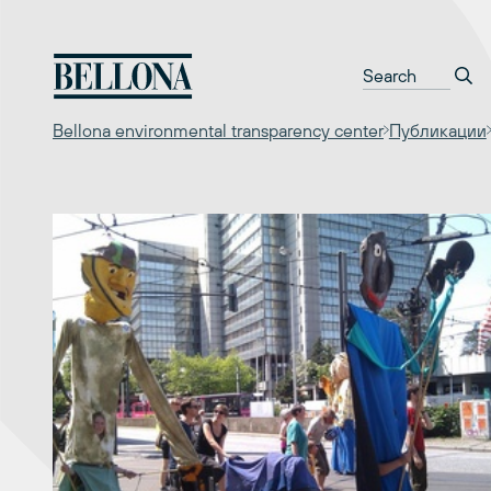
Перейти
к
содержимому
Bellona environmental transparency center
Публикации