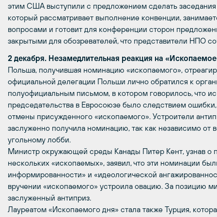
этим США выступили с предложением сделать заседания 
который рассматривает выполнение конвенции, занимае
вопросами и готовит для конференции сторон предложен
закрытыми для обозревателей, что представители НПО с
2 декабря. Незамедлительная реакция на «Ископаемое
Польша, получившая номинацию «ископаемого», отреагир
официальной делегации Польши лично обратился к орган
полуофициальным письмом, в котором говорилось, что и
председательства в Евросоюзе было следствием ошибки,
отмены присужденного «ископаемого». Устроители антипр
заслуженно получила номинацию, так как независимо от 
угольному лобби.
Министр окружающей среды Канады Питер Кент, узнав о 
нескольких «ископаемых», заявил, что эти номинации бы
информированности» и «идеологической ангажированнос
вручении «ископаемого» устроила овацию. За позицию ми
заслуженный антиприз.
Лауреатом «Ископаемого дня» стала также Турция, котора