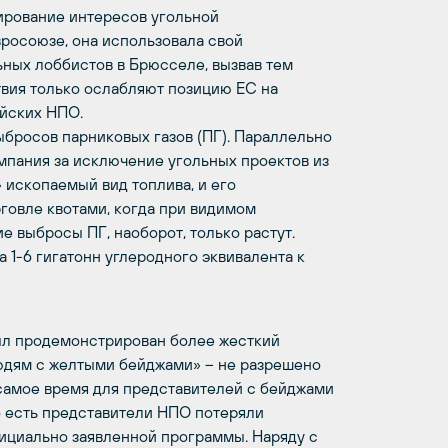
ирование интересов угольной
вросоюзе, она использовала свой
ных лоббистов в Брюсселе, вызвав тем
вия только ослабляют позицию ЕС на
ейских НПО.
ыбросов парниковых газов (ПГ). Параллельно
пания за исключение угольных проектов из
» ископаемый вид топлива, и его
говле квотами, когда при видимом
 выбросы ПГ, наоборот, только растут.
 1-6 гигатонн углеродного эквивалента к
ыл продемонстрирован более жесткий
юдям с желтыми бейджами» – не разрешено
 самое время для представителей с бейджами
о есть представители НПО потеряли
ициально заявленной программы. Наряду с