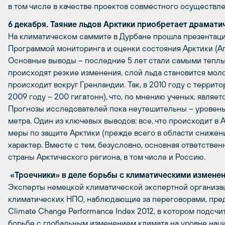
в том числе в качестве проектов совместного осуществле
6 декабря. Таяние льдов Арктики приобретает драмати
На климатическом саммите в Дурбане прошла презентация
Программой мониторинга и оценки состояния Арктики (Arc
Основные выводы – последние 5 лет стали самыми теплы
происходят резкие изменения, слой льда становится мол
происходит вокруг Гренландии. Так, в 2010 году с террито
2009 году – 200 гигатонн), что, по мнению ученых, являе
Прогнозы исследователей пока неутешительны – уровень в
метра. Один из ключевых выводов: все, что происходит в 
меры по защите Арктики (прежде всего в области сниже
характер. Вместе с тем, безусловно, основная ответстве
страны Арктического региона, в том числе и Россию.
«Троечники» в деле борьбы с климатическими измене
Эксперты немецкой климатической экспертной организа
климатических НПО, наблюдающие за переговорами, пред
Climate Change Performance Index 2012, в котором подсч
борьбе с глобальным изменением климата на уровне наци