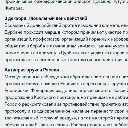
премии мира южноафриканский епископ Десмонд Туту и 
Фигерас.
3 декабря. Глобальный день действий
Всемирный день действий против изменения климата, или Gl
Дурбане проходит марш, в котором принимают участие п
организаций, профсоюзов, организаций коренных народов 
общество в борьбе с изменением климата. Тысячи участ
переговоров по климату в Дурбане, выступают за второй 
протокола и за немедленные конструктивные действия на
Антиприз вручен России
Международные наблюдатели обратили пристальное вним
противоречивую позицию России на переговорах, вручив
Российская Федерация разделила первое место с Новой 
продолжения Киотского протокола, не принимая на себя з
Россию раскритиковали за противодействие принятию вт
протоколу и за одновременное желание перенести свои
так называемый «горячий воздух», на тот же второй перио
обозреватели были не в силах. Россия продолжает лобби