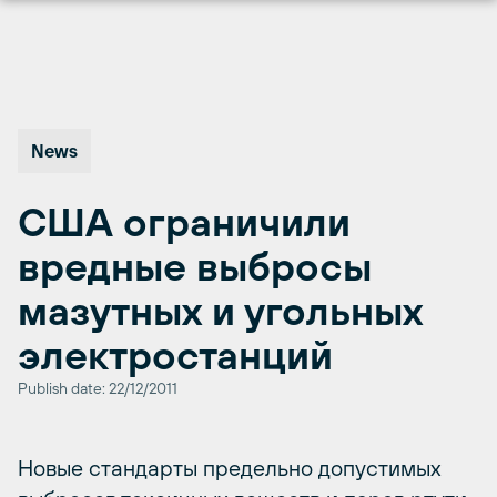
Перейти
к
содержимому
News
США ограничили
вредные выбросы
мазутных и угольных
электростанций
Publish date: 22/12/2011
Новые стандарты предельно допустимых