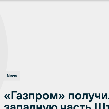
News
«Газпром» получи
западную часть Ш