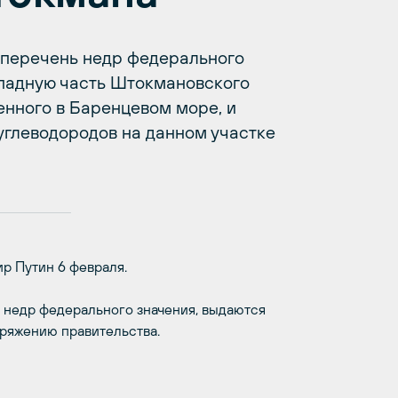
 перечень недр федерального
ападную часть Штокмановского
нного в Баренцевом море, и
углеводородов на данном участке
р Путин 6 февраля.
ь недр федерального значения, выдаются
оряжению правительства.