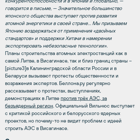
конкурентоспособности и в Японии и глобально, —
говорится в письме, — Значительное большинство
японского общества выступает против развития
атомной энергетики в своей стране… Мы призываем
Японию воздержаться от применения «двойных
стандартов» и поддержки Хитачи в намерении
экспортировать небезопасные технологии».
Планы строительства атомных электростанций как в
самой Литве, в Висагинасе, так и близ границ страны –
[picture3]в Калининградской области России и в
Беларуси вызывают протесты общественности и
возражения экспертов. Беллона.ру регулярно
рассказывает о протестах, выступлениях,
демонстрациях в Литве
против трёх АЭС, за
безъядерный регион
. Официальный Вильнюс выступает
с критикой российского и белорусского ядерных
проектов, но почему-то не видит проблем с идеей
строить АЭС в Висагинасе.