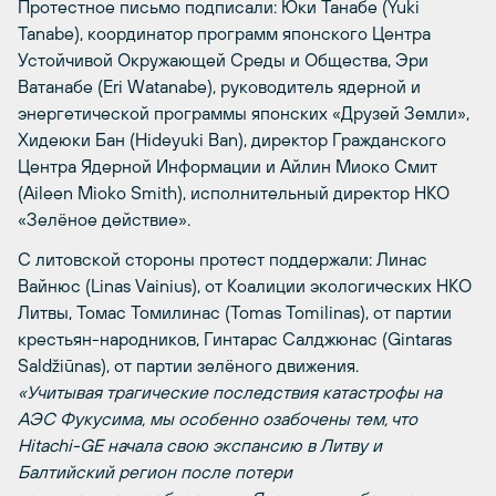
Протестное письмо подписали: Юки Танабе (Yuki
Tanabe), координатор программ японского Центра
Устойчивой Окружающей Среды и Общества, Эри
Ватанабе (Eri Watanabe), руководитель ядерной и
энергетической программы японских «Друзей Земли»,
Хидеюки Бан (Hideyuki Ban), директор Гражданского
Центра Ядерной Информации и Айлин Миоко Смит
(Aileen Mioko Smith), исполнительный директор НКО
«Зелёное действие».
С литовской стороны протест поддержали: Линас
Вайнюс (Linas Vainius), от Коалиции экологических НКО
Литвы, Томас Томилинас (Tomas Tomilinas), от партии
крестьян-народников, Гинтарас Салджюнас (Gintaras
Saldžiūnas), от партии зелёного движения.
«Учитывая трагические последствия катастрофы на
АЭС Фукусима, мы особенно озабочены тем, что
Hitachi-GE начала свою экспансию в Литву и
Балтийский регион после потери