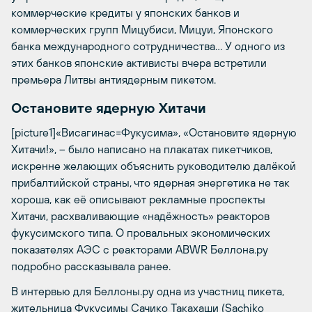
коммерческие кредиты у японских банков и
коммерческих групп Мицубиси, Мицуи, Японского
банка международного сотрудничества… У одного из
этих банков японские активисты вчера встретили
премьера Литвы антиядерным пикетом.
Остановите ядерную Хитачи
[picture1]«Висагинас=Фукусима», «Остановите ядерную
Хитачи!», – было написано на плакатах пикетчиков,
искренне желающих объяснить руководителю далёкой
прибалтийской страны, что ядерная энергетика не так
хороша, как её описывают рекламные проспекты
Хитачи, расхваливающие «надёжность» реакторов
фукусимского типа. О провальных экономических
показателях АЭС с реакторами ABWR
Беллона.ру
подробно рассказывала ранее
.
В интервью для Беллоны.ру одна из участниц пикета,
жительница Фукусимы Сачико Такахаши (Sachiko