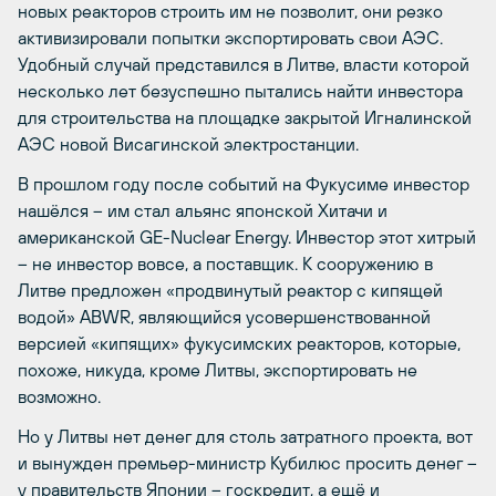
новых реакторов строить им не позволит, они резко
активизировали попытки экспортировать свои АЭС.
Удобный случай представился в Литве, власти которой
несколько лет безуспешно пытались найти инвестора
для строительства на площадке закрытой Игналинской
АЭС новой Висагинской электростанции.
В прошлом году после событий на Фукусиме инвестор
нашёлся – им стал альянс японской Хитачи и
американской GE-Nuclear Energy. Инвестор этот хитрый
– не инвестор вовсе, а поставщик. К сооружению в
Литве предложен «продвинутый реактор с кипящей
водой» ABWR, являющийся усовершенствованной
версией «кипящих» фукусимских реакторов, которые,
похоже, никуда, кроме Литвы, экспортировать не
возможно.
Но у Литвы нет денег для столь затратного проекта, вот
и вынужден премьер-министр Кубилюс просить денег –
у правительств Японии – госкредит, а ещё и