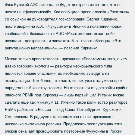
блок
Курской АЭС никогда не будет достроен из-за того, что он
похож на
«фукусимский». Как сообщила пресс-служба «Росатома»
со ссылкой на
руководителя госкорпорации Сергея Кириенко,
после аварии на АЭС
«Фукусима» в Японии и появления новых
требований к безопасности АЭС
«Росатом» «не может себе
позволить достраивать и запускать блок такого
образца». «Это
репутационно неправильно», — пояснил Кириенко.
Можно только приветствовать признание «Росатомом» того, о чем
давно
говорили экологи — реакторы чернобыльского типа
являются крайне
опасными, их необходимо выводить из
эксплуатации. Тем более, что часть из них уже отслужила срок,
определенный конструкторами. Но о
тказаться от достройки крайне
опасного РБМК под Курском — лишь
первый шаг. И таких нужно
сделать еще как минимум 11. Именно такое количество реакторов
РБМК работает в России —
под Санкт-Петербургом, Курском и
Смоленском. В
радиусе ста километров от них проживают
несколько миллионов россиян.
Продолжать эксплуатацию этих
блоков означает провоцировать повторение Фукусимы в
России
.