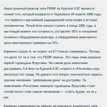
Недостроенный реактор типа РБМК на Курской АЭС является
копией того,
который взорвался в Чернобыле 26 апреля 1986 года,
что привело к
крупнейшей радиационной катастрофе в истории
человечества. Пятый блок
начали строить в конце 1985 года, в
настоящий момент его
готовность составляет 95% в отношении
основного оборудования реактора,
а оборудование реакторного
цеха смонтировано примерно на 70%.
Кириенко сказал А, но скажет ли Б? Сильно сомневаюсь. Потому
что дело тут не в том, что РБМК опасны. Это лишь пиар накануне
первой годовщины Фукусимы. На самом деле нежелание
достраивать 5-й блок на Курской АЭС созрело в «Росатоме» еще
несколько лет назад. Не давали этот вопрос окончательно закрыть
курские чиновники, требовавшие денег на достройку. За
заявлением «Росатома» накануне годовщины Фукусимы стоит
четкий посыл этим самым чиновникам — стоить будем, но не у
вас.
Кириенко совершенно не заботит ни опасность конкретного типа