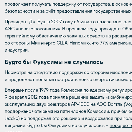
продолжает получать поддержку от государства, в основн
безопасности и за счёт предоставления государственных 
Президент Дж. Буш в 2007 году объявил о начале многол
АЭС «нового поколения». В прошлом году президент Оба
гарантийному обеспечению заемных средств на расширен
со стороны Минэнерго США. Напомню, что 77% американц
индустрии.
Будто бы Фукусимы не случилось
Несмотря на отсутствие поддержки со стороны населени
и продолжает попытки построить новые энергетические р
Впервые после 1979 года
Комиссия по ядерному регулиро
9 февраля 2012 года приняла решение выдать «комбинир
эксплуатацию двух реакторов AP-1000 на АЭС Вогтль (Vog
поддержано четырьмя из пяти членов Комиссии, причём е
Jazcko) не поддержал это решение и воздержался при гол
лицензии, будто бы Фукусимы не случилось», –
передаёт 