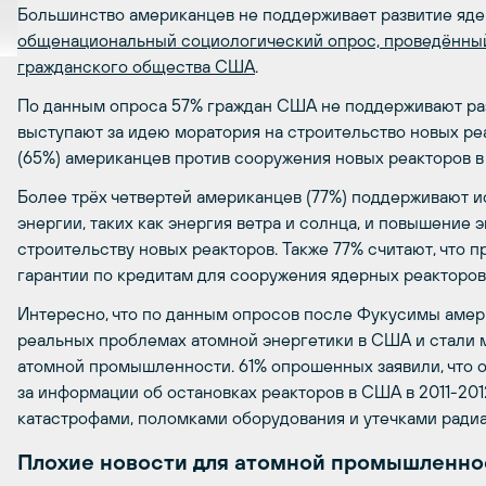
Большинство американцев не поддерживает развитие ядер
общенациональный социологический опрос, проведённый 
гражданского общества США
.
По данным опроса 57% граждан США не поддерживают раз
выступают за идею моратория на строительство новых реа
(65%) американцев против сооружения новых реакторов в 5
Более трёх четвертей американцев (77%) поддерживают 
энергии, таких как энергия ветра и солнца, и повышение
строительству новых реакторов. Также 77% считают, что 
гарантии по кредитам для сооружения ядерных реакторов
Интересно, что по данным опросов после Фукусимы аме
реальных проблемах атомной энергетики в США и стали
атомной промышленности. 61% опрошенных заявили, что 
за информации об остановках реакторов в США в 2011-20
катастрофами, поломками оборудования и утечками радиа
Плохие новости для атомной промышленн