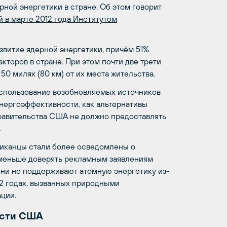
ной энергетики в стране. Об этом говорит
в марте 2012 года Институтом
витие ядерной энергетики, причём 51%
кторов в стране. При этом почти две трети
0 милях (80 км) от их места жительства.
использование возобновляемых источников
 энергоэффективности, как альтернативы
правительства США не должно предоставлять
.
риканцы стали более осведомлены о
 меньше доверять рекламным заявлениям
они не поддерживают атомную энергетику из-
12 годах, вызванных природными
ции.
ости США