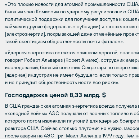
«Это плохие новости для атомной промышленности США, – 
бывший член Комиссии по ядерному регулированию США, 
политической поддержки для получения доступа к кошель
займам и другие федеральные субсидии) и к кошелькам п
[электроэнергии], покрывающей даже отменённые проект
такой скептицизм общественности почти фатален».
«Ядерная энергетика остаётся слишком дорогой, опасной
говорит Роберт Альварез (Robert Alvarez), сотрудник аме
исследований, бывший советник Секретаря по энергетике
[ядерная] индустрия не имеет будущего, если только пр
и не принудит общественность нести все риски».
Господдержка ценой 8,33 млрд. $
В США гражданская атомная энергетика всегда получала 
«холодной войны» АЭС получали от военных топливо в об
которого потом извлекали плутоний для ядерных боеприп
реактора США. Сейчас столько плутония не нужно, масс
после аварии на АЭС Три-Майл-Айленд в 1979 году. Тем 