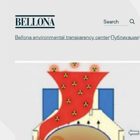
Перейти
к
содержимому
Bellona environmental transparency center
Публикации