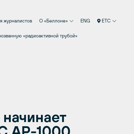
я журналистов
О «Беллоне»
ENG
ETC
розванную «радиоактивной трубой»
 начинает
С АР-1000,