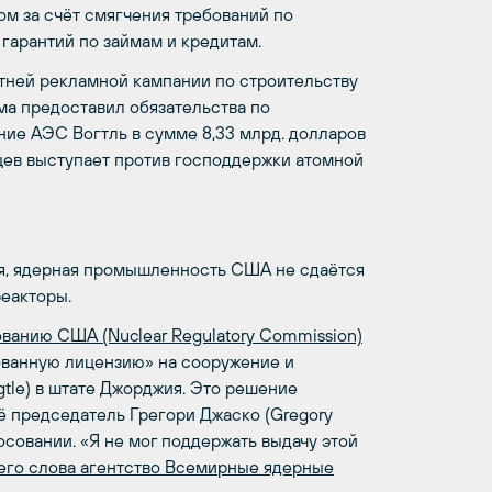
ом за счёт смягчения требований по
гарантий по займам и кредитам.
етней рекламной кампании по строительству
ма предоставил обязательства по
ие АЭС Вогтль в сумме 8,33 млрд. долларов
ев выступает против господдержки атомной
я, ядерная промышленность США не сдаётся
еакторы.
ванию США (Nuclear Regulatory Commission)
ованную лицензию» на сооружение и
tle) в штате Джорджия. Это решение
ё председатель Грегори Джаско (Gregory
осовании. «Я не мог поддержать выдачу этой
его слова агентство Всемирные ядерные