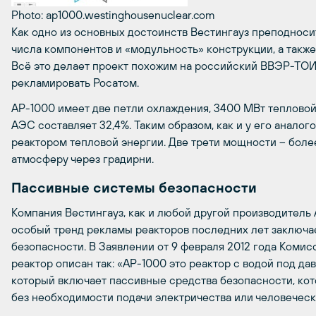
Photo: ap1000.westinghousenuclear.com
Как одно из основных достоинств Вестингауз преподнос
числа компонентов и «модульность» конструкции, а такж
Всё это делает проект похожим на российский ВВЭР-ТОИ
рекламировать Росатом.
АР-1000 имеет две петли охлаждения, 3400 МВт тепловой
АЭС составляет 32,4%. Таким образом, как и у его анало
реактором тепловой энергии. Две трети мощности – боле
атмосферу через градирни.
Пассивные системы безопасности
Компания Вестингауз, как и любой другой производитель 
особый тренд рекламы реакторов последних лет заключа
безопасности. В Заявлении от 9 февраля 2012 года Ком
реактор описан так: «AP-1000 это реактор с водой под д
который включает пассивные средства безопасности, кот
без необходимости подачи электричества или человеческ