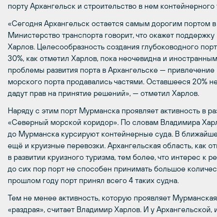
порту Архангельск и строительство в нем контейнерного 
«Сегодня Архангельск остается самым дорогим портом в 
Министерство транспорта говорит, что окажет поддержку п
Харлов. Целесообразность создания глубоководного порта
30%, как отметил Харлов, пока неочевидна и иностранны
проблемы развития порта в Архангельске — привлечение
морского порта продавались частями. Оставшееся 20% не 
дадут прав на принятие решений», — отметил Харлов.
Наряду с этим порт Мурманска проявляет активность в ра
«Северный морской коридор». По словам Владимира Харл
до Мурманска курсируют контейнерные суда. В ближайше
ещё и круизные перевозки. Архангельская область, как о
в развитии круизного туризма, тем более, что интерес к р
до сих пор порт не способен принимать большое количес
прошлом году порт принял всего 4 таких судна.
Тем не менее активность, которую проявляет Мурманская
«раздрая», считает Владимир Харлов. И у Архангельской,