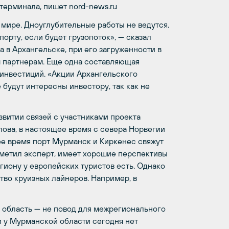
терминала, пишет nord-news.ru
мире. Дноуглубительные работы не ведутся.
орту, если будет грузопоток», — сказал
 в Архангельске, при его загруженности в
м партнерам. Еще одна составляющая
 инвестиций. «Акции Архангельского
будут интересны инвестору, так как не
звитии связей с участниками проекта
ова, в настоящее время с севера Норвегии
е время порт Мурманск и Киркенес свяжут
тметил эксперт, имеет хорошие перспективы
егиону у европейских туристов есть. Однако
тво круизных лайнеров. Например, в
 область — не повод для межрегионального
 и у Мурманской области сегодня нет