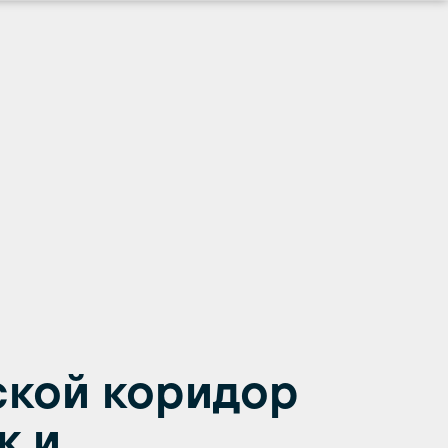
ской коридор
к и