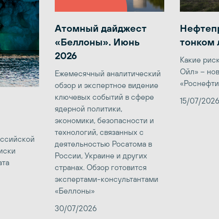
Атомный дайджест
Нефтеп
«Беллоны». Июнь
тонком 
2026
Какие рис
Ойл» – но
Ежемесячный аналитический
«Роснефти
обзор и экспертное видение
ключевых событий в сфере
15/07/202
ядерной политики,
экономики, безопасности и
технологий, связанных с
оссийской
деятельностью Росатома в
иски
России, Украине и других
ата
странах. Обзор готовится
экспертами-консультантами
«Беллоны»
30/07/2026