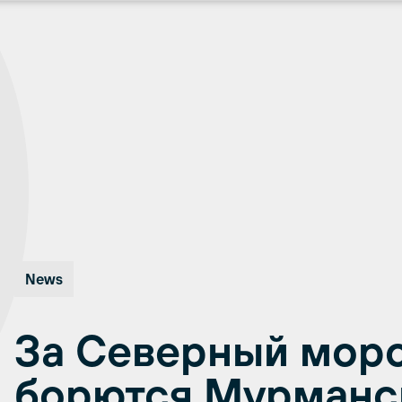
News
За Северный мор
борются Мурманс