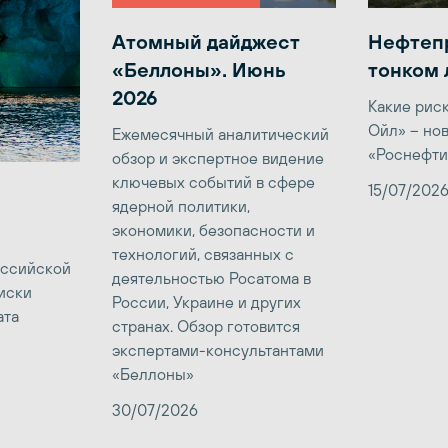
Атомный дайджест
Нефтеп
«Беллоны». Июнь
тонком 
2026
Какие рис
Ойл» – но
Ежемесячный аналитический
«Роснефти
обзор и экспертное видение
ключевых событий в сфере
15/07/202
ядерной политики,
экономики, безопасности и
технологий, связанных с
оссийской
деятельностью Росатома в
иски
России, Украине и других
ата
странах. Обзор готовится
экспертами-консультантами
«Беллоны»
30/07/2026