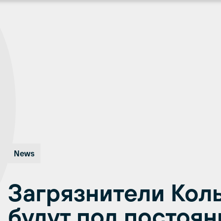
News
Загрязнители Кол
будут под постоя