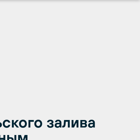
ьского залива
нным