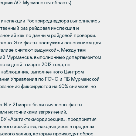
нецкий АО, Мурманская область)
е инспекции Росприроднадзора выполнялись
ственный раз рейдовая инспекция и
язнений как по данным рейдовой проверки,
ужено. Эти факты послужили основанием для
 заливе считают выдумкой». Между тем
тий Мурманска, выполненные департаментом
ти дней в марте 2012 года, не
о наблюдения, выполненного Центром
вания Управления по ГОЧС и ПБ Мурманской
агрязнения фиксируются на 60% снимков, но
 14 и 21 марта были выявлены факты
ми источниками загрязнений,
ФБУ «Арктиктехмордирекция», предприятия
ного хозяйства, находящиеся в пределах
ьского залива, которые производят сброс