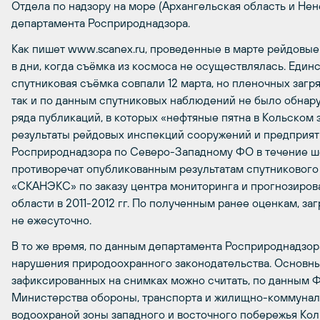
Отдела по надзору на море (Архангельская область и Не
департамента Росприроднадзора.
Как пишет www.scanex.ru, проведенные в марте рейдовы
в дни, когда съёмка из космоса не осуществлялась. Един
спутниковая съёмка совпали 12 марта, но пленочных загр
так и по данным спутниковых наблюдений не было обнар
ряда публикаций, в которых «нефтяные пятна в Кольском
результаты рейдовых инспекций сооружений и предприя
Росприроднадзора по Северо-Западному ФО в течение шес
противоречат опубликованным результатам спутниковог
«СКАНЭКС» по заказу центра мониторинга и прогнозиро
области в 2011-2012 гг. По полученным ранее оценкам, з
не ежесуточно.
В то же время, по данным департамента Росприроднадзора
нарушения природоохранного законодательства. Основны
зафиксированных на снимках можно считать, по данным 
Министерства обороны, транспорта и жилищно-коммуналь
водоохраной зоны западного и восточного побережья Кол