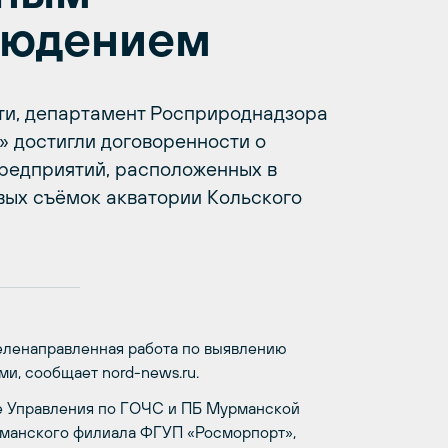
людением
ти, департамент Росприроднадзора
 достигли договоренности о
редприятий, расположенных в
овых съёмок акватории Кольского
еленаправленная работа по выявлению
и, сообщает nord-news.ru.
ве Управления по ГОЧС и ПБ Мурманской
рманского филиала ФГУП «Росморпорт»,