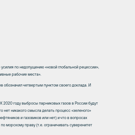
 усилия по недопущению «новой глобальной рецессии»,
ивные рабочие места».
в обозначил четвертым пунктом своего доклада. И
К 2020 году выбросы парниковых газов в России будут
что нет никакого смысла делать процесс «зеленого»
ефтяников и газовиков или нет) и что в вопросах
по морскому праву (т.е. ограничивать суверенитет