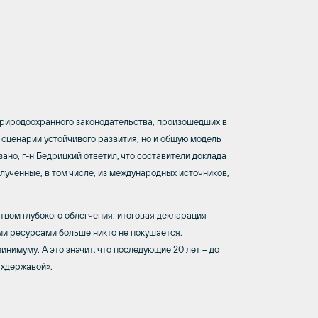
 природоохранного законодательства, произошедших в
о сценарии устойчивого развития, но и общую модель
зано, г-н Бедрицкий ответил, что составители доклада
олученные, в том числе, из международных источников,
твом глубокого облегчения: итоговая декларация
ми ресурсами больше никто не покушается,
нимуму. А это значит, что последующие 20 лет – до
рхдержавой».