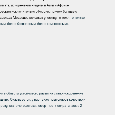
имата, искоренения нищеты в Азии и Африке,
говорил исключительно о России, причем больше о
 доклада Медведев вскользь упомянул о том,
что только
ым, более безопасным, более комфортным».
и в области устойчивого развития стало искоренение
едных. Оказывается, у нас также повысилось качество и
 результате чего детская смертность сократилась в 2