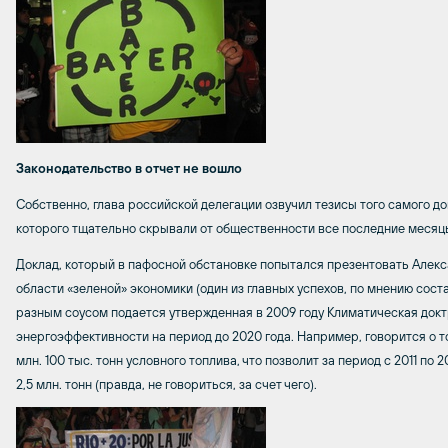
Законодательство в отчет не вошло
Собственно, глава российской делегации озвучил тезисы того самого до
которого тщательно скрывали от общественности все последние месяц
Доклад, который в пафосной обстановке попытался презентовать Алекс
области «зеленой» экономики (один из главных успехов, по мнению соста
разным соусом подается утвержденная в 2009 году Климатическая док
энергоэффективности на период до 2020 года. Например, говорится о то
млн. 100 тыс. тонн условного топлива, что позволит за период с 2011 по
2,5 млн. тонн (правда, не говориться, за счет чего).