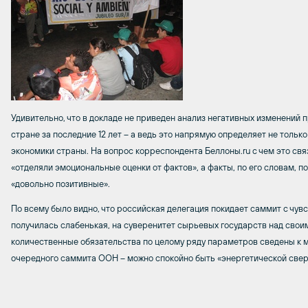
Удивительно, что в докладе не приведен анализ негативных изменений
стране за последние 12 лет – а ведь это напрямую определяет не тольк
экономики страны. На вопрос корреспондента Беллоны.
ru
с чем это свя
«отделяли эмоциональные оценки от фактов», а факты, по его словам, п
«довольно позитивные».
По всему было видно, что российская делегация покидает саммит с чувс
получилась слабенькая, на суверенитет сырьевых государств над свои
количественные обязательства по целому ряду параметров сведены к ми
очередного саммита ООН – можно спокойно быть «энергетической све