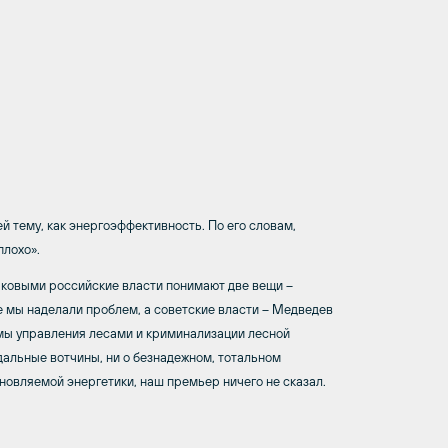
 тему, как энергоэффективность. По его словам,
плохо».
 таковыми российские власти понимают две вещи –
е мы наделали проблем, а советские власти – Медведев
темы управления лесами и криминализации лесной
дальные вотчины, ни о безнадежном, тотальном
бновляемой энергетики, наш премьер ничего не сказал.