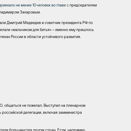
иехало не менее 10 человек во главе с
председателем
Владимиром Захаровым.
али Дмитрий Медведев и советник президента РФ по
делали «мальчиком для битья» – именно ему пришлось
ехах России в области устойчивого развития.
ПО, общаться не пожелал. Выступил на пленарном
сть российской делегации, включая замминистра
тели большинства других стран. Если, например,