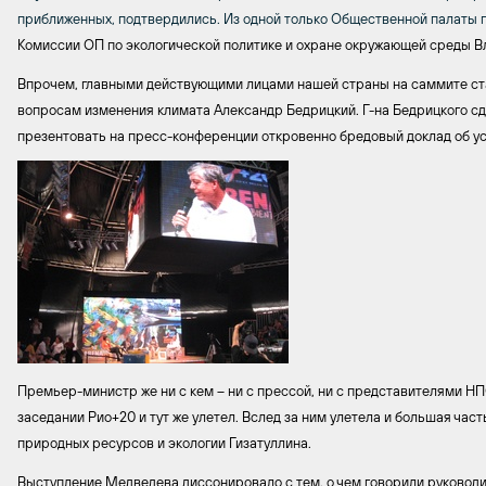
приближенных, подтвердились. Из одной только Общественной палаты пр
Комиссии ОП по
экологической политике и охране окружающей среды 
Впрочем, главными действующими лицами нашей страны на саммите ст
вопросам изменения климата Александр Бедрицкий. Г-на Бедрицкого с
презентовать на пресс-конференции откровенно бредовый доклад об усп
Премьер-министр же ни с кем – ни с прессой, ни с представителями Н
заседании Рио+20 и тут же улетел. Вслед за ним улетела и большая ча
природных ресурсов и экологии Гизатуллина.
Выступление Медведева диссонировало с тем, о чем говорили руководи