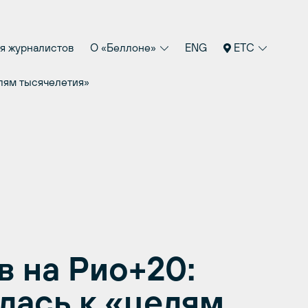
я журналистов
О «Беллоне»
ENG
ETC
лям тысячелетия»
 на Рио+20:
лась к «целям