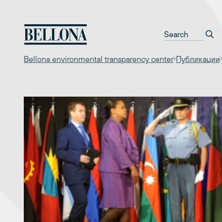
Перейти
к
содержимому
Bellona environmental transparency center
Публикации