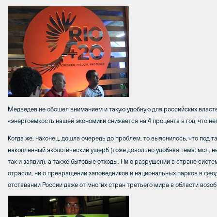
Медведев не обошел вниманием и такую удобную для российских властей
«энергоемкость нашей экономики снижается на 4 процента в год, что не
Когда же, наконец, дошла очередь до проблем, то выяснилось, что под
накопленный экологический ущерб (тоже довольно удобная тема: мол, н
так и заявил), а также бытовые отходы. Ни о разрушении в стране сис
отрасли, ни о превращении заповедников и национальных парков в фео
отставании России даже от многих стран третьего мира в области возо