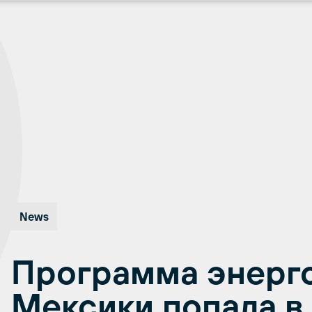
News
Программа энерг
Мексики попала в