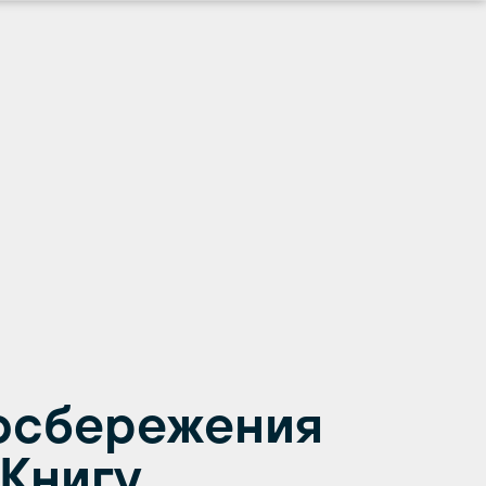
осбережения
 Книгу