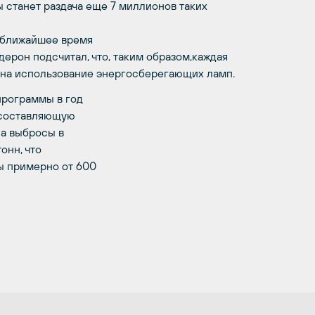
 станет раздача еще 7 миллионов таких
 ближайшее время
ерон подсчитал, что, таким образом,каждая
 на использование энергосберегающих ламп.
программы в год
 составляющую
 а выбросы в
онн, что
ы примерно от 600