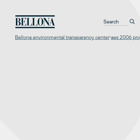
Перейти
к
содержимому
Bellona environmental transparency center
aes 2006 pro