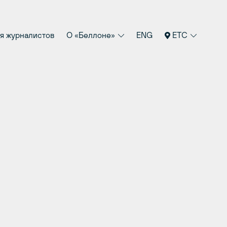
я журналистов
О «Беллоне»
ENG
ETC